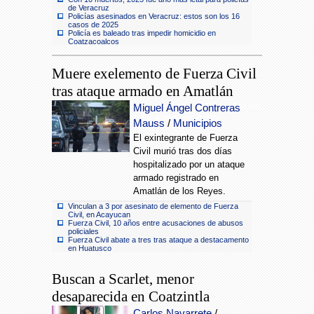
de Veracruz
Policías asesinados en Veracruz: estos son los 16
casos de 2025
Policía es baleado tras impedir homicidio en
Coatzacoalcos
Muere exelemento de Fuerza Civil
tras ataque armado en Amatlán
Muere exelemento de Fuerza Civil tras
Miguel Ángel Contreras
ataque armado en Amatlán
Mauss
/
Municipios
El exintegrante de Fuerza
Civil murió tras dos días
hospitalizado por un ataque
armado registrado en
Amatlán de los Reyes.
Vinculan a 3 por asesinato de elemento de Fuerza
Civil, en Acayucan
Fuerza Civil, 10 años entre acusaciones de abusos
policiales
Fuerza Civil abate a tres tras ataque a destacamento
en Huatusco
Buscan a Scarlet, menor
desaparecida en Coatzintla
Carlos Navarrete
/