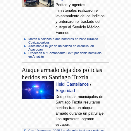
Peritos y agentes
ministeriales realizaron el
levantamiento de los indicios
y ordenaron el traslado del
cuerpo al Servicio Médico
Forense.
Matan a balazos a dos hombres en zona rural de
Coatzacoalcos
Asesinan a mujer de un balazo en el cuello, en
Acayucan
Procesan al "Comandante Levi" por doble homicidio
en Amatlán
Ataque armado deja dos policías
heridos en Santiago Tuxtla
Ataque armado deja dos policías
Heidi Castellanos
/
heridos en Santiago Tuxtla
Seguridad
Dos policías municipales de
Santiago Tuxtla resultaron
heridos tras un ataque
armado durante un patrullaje.
Los agresores lograron
escapar.
Con 10 muertos, 2025 fue año más letal para policías