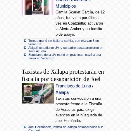
Municipios
Camila Scarlet García, de 12
años, fue vista por última
vez en Coatzintla; activaron
la Alerta Amber y su familia
pide apoyo.
Teresa murió sin hallar a su hija; con ella van 5 en
Veracruz
Abigail, estudiante UV, y su padre desaparecieron en
José Azueta
Estudiante de la UV murió en prácticas; cayó a una
zanja en Veracruz
Taxistas de Xalapa protestarán en
fiscalía por desaparición de Joel
Taxistas de Xalapa protestarán en
Francisco de Luna
/
FGE por desaparición de Joel
Xalapa
Taxistas convocaron a una
protesta frente a la Fiscalía
de Veracruz para exigir
avances en la búsqueda de
Joel Hernández.
Joel Hernández, taxista de Xalapa desaparecido al ir
Carrizal