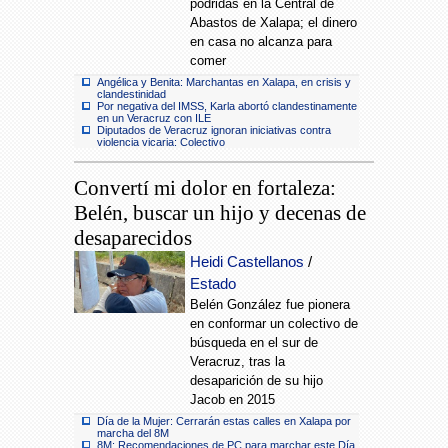
podridas en la Central de
Abastos de Xalapa; el dinero
en casa no alcanza para
comer
Angélica y Benita: Marchantas en Xalapa, en crisis y
clandestinidad
Por negativa del IMSS, Karla abortó clandestinamente
en un Veracruz con ILE
Diputados de Veracruz ignoran iniciativas contra
violencia vicaria: Colectivo
Convertí mi dolor en fortaleza:
Belén, buscar un hijo y decenas de
desaparecidos
Heidi Castellanos
/
Estado
Belén González fue pionera
en conformar un colectivo de
búsqueda en el sur de
Veracruz, tras la
desaparición de su hijo
Jacob en 2015
Día de la Mujer: Cerrarán estas calles en Xalapa por
marcha del 8M
8M: Recomendaciones de PC para marchar este Día