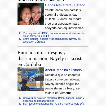
Carlos Navarrete
/
Estado
Yaretzi nació con parálisis
cerebral y discapacidad
múltiple; Vianey, su madre,
creó una asociación para
apoyarla con equinoterapias
Por negativa del IMSS, Karla abortó clandestinamente
en un Veracruz con ILE
Entre insultos, riesgos y discriminación, Nayely es
taxista en Córdoba
Entre insultos, riesgos y
discriminación, Nayely es taxista
en Córdoba
Analuz Medina
/
Estado
Debido a que no encontró
trabajo como criminóloga,
Nayely decidió seguir los
pasos de su tía Rosy: ser
taxista en Veracruz
Convertí mi dolor en fortaleza: Belén, buscar un hijo y
decenas de desaparecidos
8M: Recomendaciones de PC para marchar este Día