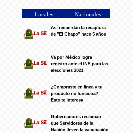
Selina Haidé Avante Juárez
Pedro en Lerdo de Tejada, Veracruz
La salud mental: el gran desafío de los
Locales
Nacionales
derechos humanos en el siglo XXI
Fallecen dos jóvenes ahogados
11:28
en río de Tezonapa
Así recuerdan la recaptura
de "El Chapo" hace 5 años
Va por México logra
registro ante el INE para las
elecciones 2021
¿Compraste en línea y tu
producto no funciona?
Esto te interesa
Gobernadores reclaman
que Servidores de la
Nación lleven la vacunación