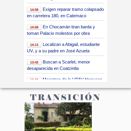
a
Exigen reparar tramo colapsado
14:58
en carretera 180, en Catemaco
c
En Chocamán tiran barda y
14:58
toman Palacio molestos por obra
r
Localizan a Abigail, estudiante
14:13
UV, y a su padre en José Azueta
u
Buscan a Scarlet, menor
13:42
desaparecida en Coatzintla
z
Maestros de la UPAV bloquean
13:33
Sefiplan por adeudos salariales
.
Nahle tilda a Máynez de
13:32
“simulador” tras desafuero de alcaldes
Foto:
Sergio
Taxistas de Xalapa protestarán
Hernández
m
13:04
en fiscalía por desaparición de Joel