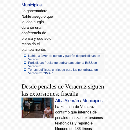
Municipios
La gobernadora
Nahle aseguró que
la idea surgió
durante una
conferencia de
prensa y que solo
respaldó el
planteamiento.
Nahle, a favor de censo y padrón de periodistas en
Veracruz
Periodistas freelance podrán acceder al IMSS en
Veracruz
Temas políticos, un riesgo para las periodistas en
Veracruz: CIMAC
Desde penales de Veracruz siguen
las extorsiones: fiscalía
Extorsiones telefónicas desde penales
Alba Alemán
/
Municipios
siguen en Veracruz: fiscalía
La Fiscalía de Veracruz
confirmó que internos de
penales realizan extorsiones
telefónicas y reportó el
bloqueo de 486 líneas