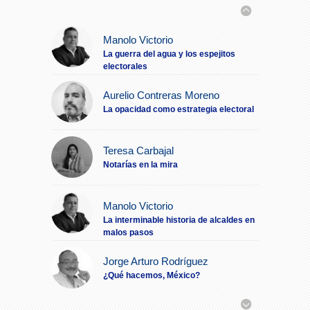
Impulsa Gobierno Municipal
17:13
Expo Venta Regreso a Clases
Manolo Victorio
La guerra del agua y los espejitos
Pierden biopsia de paciente con
16:17
electorales
cáncer en Hospital de Veracruz
Aurelio Contreras Moreno
Ofrecen $350 mil por cada
16:06
La opacidad como estrategia electoral
implicado en crimen de Avisack Douglas
Escuelas llevan cerradas 18
15:54
Teresa Carbajal
años desde deslave en Ixhuacán
Notarías en la mira
Retiran cámaras de
15:32
videovigilancia irregulares en Poza Rica
Manolo Victorio
La interminable historia de alcaldes en
Censo de periodistas fue
13:56
malos pasos
propuesta de un reportero: Nahle
Jorge Arturo Rodríguez
Cierre de Ingenio San Pedro
13:23
¿Qué hacemos, México?
golpea a casi 40 mil personas, advierten
Cierra ingenio azucarero San
12:03