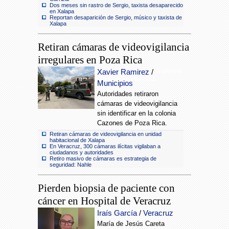
Dos meses sin rastro de Sergio, taxista desaparecido
en Xalapa
Reportan desaparición de Sergio, músico y taxista de
Xalapa
Retiran cámaras de videovigilancia
irregulares en Poza Rica
Retiran cámaras de videovigilancia
Xavier Ramirez
/
irregulares en Poza Rica
Municipios
Autoridades retiraron
cámaras de videovigilancia
sin identificar en la colonia
Cazones de Poza Rica.
Retiran cámaras de videovigilancia en unidad
habitacional de Xalapa
En Veracruz, 300 cámaras ilícitas vigilaban a
ciudadanos y autoridades
Retiro masivo de cámaras es estrategia de
seguridad: Nahle
Pierden biopsia de paciente con
cáncer en Hospital de Veracruz
Iraís García
/
Veracruz
María de Jesús Careta