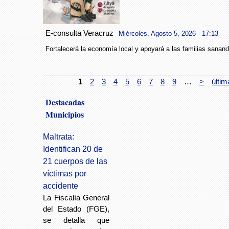
E-consulta Veracruz
Miércoles, Agosto 5, 2026 - 17:13
Fortalecerá la economía local y apoyará a las familias sanan
1
2
3
4
5
6
7
8
9
…
>
últim
Destacadas
Municipios
Maltrata:
Identifican 20 de
21 cuerpos de las
víctimas por
accidente
La Fiscalía General
del Estado (FGE),
se detalla que