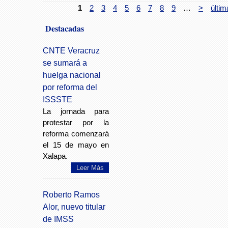
1
2
3
4
5
6
7
8
9
…
>
últim
Destacadas
CNTE Veracruz
se sumará a
huelga nacional
por reforma del
ISSSTE
La jornada para
protestar por la
reforma comenzará
el 15 de mayo en
Xalapa.
Leer Más
Roberto Ramos
Alor, nuevo titular
de IMSS