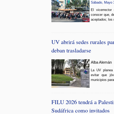
Sábado, Mayo 3
El vicerrecto
conocer que, de
aceptados; los r
UV abrirá sedes rurales par
deban trasladarse
Alba Alemán
La UV planea 
evitar que jó
municipios para 
FILU 2026 tendrá a Palest
Sudáfrica como invitados