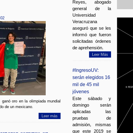
Reyes, abogado
general de la
Universidad
:02
Veracruzana
aseguró que se les
informó que fueron
solicitadas órdenes
de aprehensión.
Leer Más
#IngresoUV:
serán elegidos 16
mil de 45 mil
jóvenes
Este sábado y
, ganó oro en la olimpiada mundial
domingo serán
ado de un mexicano.
aplicadas las
Leer más
pruebas de
admisión, mismas
cuperar campus en
que este 2019 se