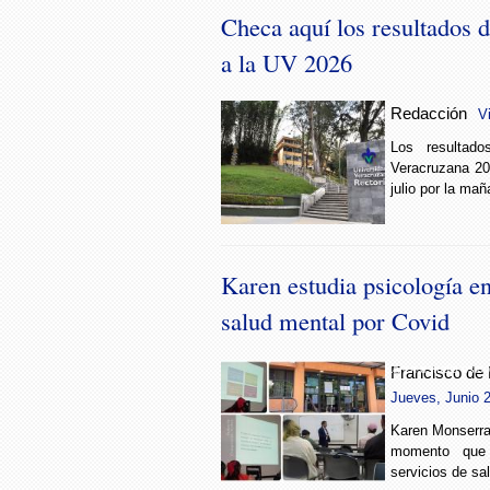
Checa aquí los resultados 
a la UV 2026
Redacción
V
Los resultad
Veracruzana 20
julio por la mañ
Karen estudia psicología e
salud mental por Covid
Karen estudia psico
Francisco de
Jueves, Junio 2
Karen Monserrat
momento que
servicios de sa