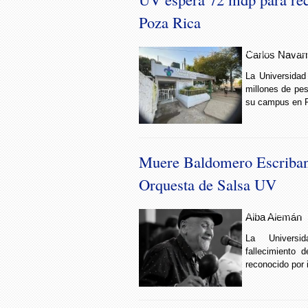
Poza Rica
UV espera 72 mdp 
Carlos Navarr
La Universida
millones de pes
su campus en 
Muere Baldomero Escribano
Orquesta de Salsa UV
Muere Baldomero Es
Alba Alemán
La Universi
fallecimiento 
reconocido por i