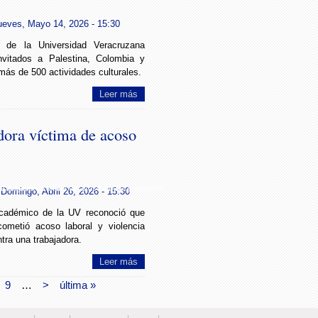
ueves, Mayo 14, 2026 - 15:30
 de la Universidad Veracruzana
nvitados a Palestina, Colombia y
más de 500 actividades culturales.
Leer más
dora víctima de acoso
trabajadora víctima de acoso laboral y violencia
Domingo, Abril 26, 2026 - 15:30
académico de la UV reconoció que
ometió acoso laboral y violencia
ntra una trabajadora.
Leer más
9
…
>
última »