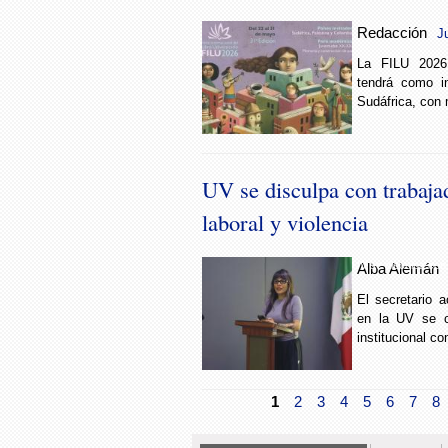
Redacción
J
La FILU 2026
tendrá como i
Sudáfrica, con 
UV se disculpa con trabaja
laboral y violencia
UV se disculpa con 
Alba Alemán
El secretario 
en la UV se c
institucional co
1
2
3
4
5
6
7
8