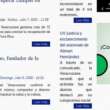
incrementaron en
un total de 4 mil
exámenes.
para recuperar campus en Poza Rica
ete
Martes, Julio 7, 2026 - 13:19
Leer Más
d Veracruzana gestiona más de 72
os para concluir la recuperación de
UV justicia y
Poza Rica.
esclarecimiento
Leer más
del asesinato de
Abiram
, fundador de la
Hernández
A través de un
comunicado, la
Veracruzana
cribano, fundador de la Orquesta de Salsa de la UV
Domingo, Julio 5, 2026 - 16:29
recordó que el
activista fue un
dad Veracruzana confirmó el
alumno que
del músico, compositor y director,
mpulsar la salsa y la cultura.
destacó por su
compromiso social
Leer más
Leer Más