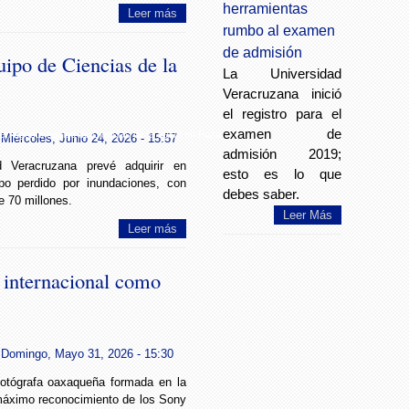
herramientas
Leer más
rumbo al examen
de admisión
ipo de Ciencias de la
La Universidad
Veracruzana inició
el registro para el
examen de
en agosto equipo de Ciencias de la Salud en Poza Rica
Miércoles, Junio 24, 2026 - 15:57
admisión 2019;
d Veracruzana prevé adquirir en
esto es lo que
po perdido por inundaciones, con
debes saber.
e 70 millones.
Leer Más
Leer más
 internacional como
Domingo, Mayo 31, 2026 - 15:30
 fotógrafa oaxaqueña formada en la
máximo reconocimiento de los Sony