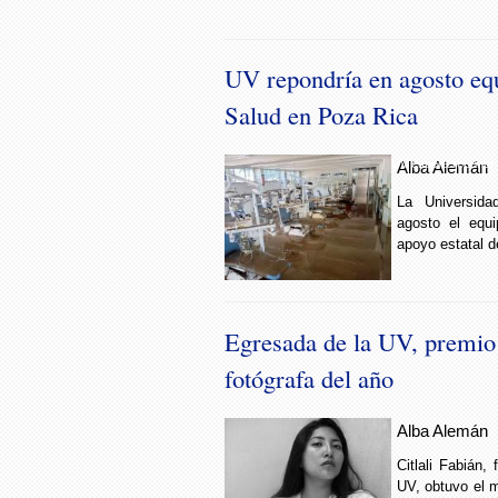
UV repondría en agosto equ
Salud en Poza Rica
UV espera reponer 
Alba Alemán
La Universida
agosto el equi
apoyo estatal d
Egresada de la UV, premio
fotógrafa del año
Alba Alemán
Citlali Fabián,
UV, obtuvo el 