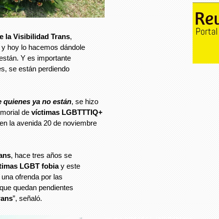
e la Visibilidad Trans
,
ha y hoy lo hacemos dándole
 están. Y es importante
s, se están perdiendo
de quienes ya no están
, se hizo
emorial de
víctimas LGBTTTIQ+
 en la avenida 20 de noviembre
rans
, hace tres años se
ctimas LGBT fobia
y este
o una ofrenda por las
o que quedan pendientes
rans
”, señaló.
imagen_2024-04-01_131925639.png