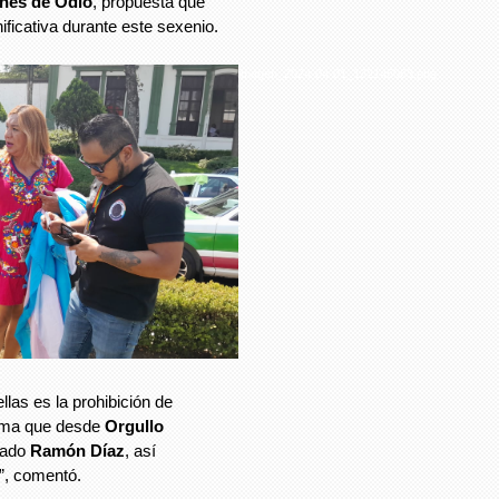
enes de Odio
, propuesta que
ficativa durante este sexenio.
imagen_2024-04-01_132145063.png
llas es la prohibición de
sma que desde
Orgullo
tado
Ramón Díaz
, así
”, comentó.