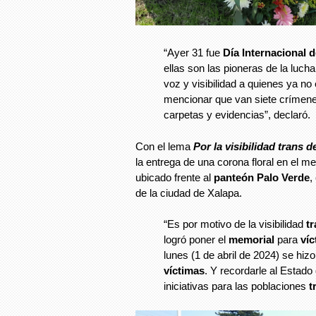
“Ayer 31 fue
Día Internacional d
ellas son las pioneras de la luc
voz y visibilidad a quienes ya no
mencionar que van siete crímene
carpetas y evidencias”, declaró.
Con el lema
Por la visibilidad trans 
la entrega de una corona floral en el m
ubicado frente al
panteón Palo Verde
,
de la ciudad de Xalapa.
“Es por motivo de la visibilidad
t
logró poner el
memorial
para
ví
lunes (1 de abril de 2024) se hiz
víctimas
. Y recordarle al Estad
iniciativas para las poblaciones
t