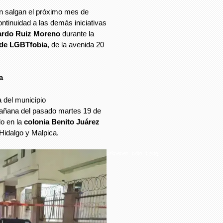
an salgan el próximo mes de
tinuidad a las demás iniciativas
ardo Ruiz Moreno
durante la
 de
LGBTfobia
, de la avenida 20
a
a del municipio
mañana del pasado martes 19 de
do en la
colonia Benito Juárez
 Hidalgo y Malpica.
crimenes_odio_1.png