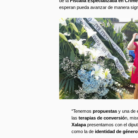
de la
Fiscalía Especializada en Crím
esperan pueda avanzar de manera signi
“Tenemos
propuestas
y una de e
las
terapias de conversió
n, mi
Xalapa
presentamos con el dipu
como la de
identidad de género