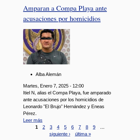
Amparan a Compa Playa ante
acusaciones por homicidios
Alba Alemán
Martes, Enero 7, 2025 - 12:00
Itiel N, alias el Compa Playa, fue amparado
ante acusaciones por los homicidios de
Leonardo "El Brujo" Hernández y Eneas
Pérez.
Leer más
1
2
3
4
5
6
7
8
9
…
siguiente ›
última »