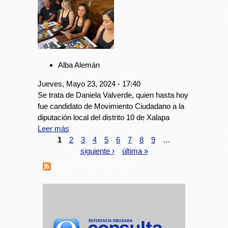
Alba Alemán
Jueves, Mayo 23, 2024 - 17:40
Se trata de Daniela Valverde, quien hasta hoy
fue candidato de Movimiento Ciudadano a la
diputación local del distrito 10 de Xalapa
Leer más
1
2
3
4
5
6
7
8
9
…
siguiente ›
última »
Suscribirse a RSS - pepe yunes