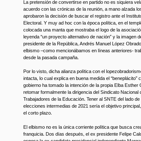
La pretensión de convertirse en partido no es siquiera ve
acuerdo con las crónicas de la reunión, a mano alzada lo
aprobaron la decisión de buscar el registro ante el Institu
Electoral. Y muy ad hoc con la época política, en el temp
colocada una manta que mostraba el logo de la asociación
leyenda “un proyecto alternativo de nación” y la imagen de
presidente de la República, Andrés Manuel López Obrador
elbismo –como mencionábamos en líneas anteriores- tra
desde la pasada campaña.
Por lo visto, dicha alianza política con el lopezobradoris
intacta, lo cual explica en buena medida el “beneplácito” 
gobierno ha tomado la intención de la propia Elba Esther G
retomar formalmente la dirigencia del Sindicato Nacional 
Trabajadores de la Educación. Tener al SNTE del lado de
elecciones intermedias de 2021 sería el objetivo principa
el corto plazo.
El elbismo no es la única corriente política que busca cre
franquicia. Dos días después, el ex presidente Felipe Cal
esposa la ex candidata presidencial independiente Margar