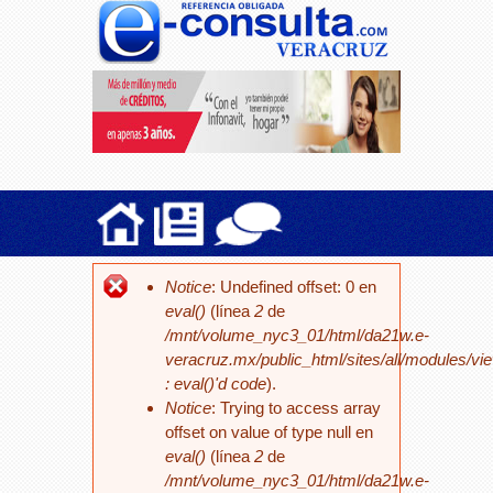
Notice
: Undefined offset: 0 en
eval()
(línea
2
de
/mnt/volume_nyc3_01/html/da21w.e-
veracruz.mx/public_html/sites/all/modules/vi
: eval()'d code
).
Notice
: Trying to access array
offset on value of type null en
eval()
(línea
2
de
/mnt/volume_nyc3_01/html/da21w.e-