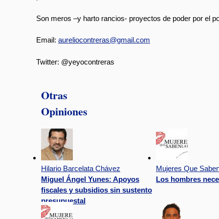
Son meros –y harto rancios- proyectos de poder por el po
Email:
aureliocontreras@gmail.com
Twitter: @yeyocontreras
Otras
Opiniones
Hilario Barcelata Chávez
Mujeres Que Saben
Miguel Ángel Yunes: Apoyos
Los hombres nec
fiscales y subsidios sin sustento
presupuestal