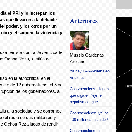
dia el PRI y lo increpan los
Anteriores
las que llevaron a la debacle
el poder, y los otros por un
obo y el saqueo, la violencia y
uza peñista contra Javier Duarte
Mussio Cárdenas
que Ochoa Reza, lo sitúa de
Arellano
Ya hay PAN-Morena en
Veracruz
rso en la autocrítica, en el
 siete de 12 gubernaturas, el 5 de
Coatzacoalcos: diga lo
orrupción de los gobernadores, a
que diga el Peje, el
nepotismo sigue
alla a la sociedad y se corrompe,
Coatzacoalcos: ¿Y los
o el resto de sus militantes y
100 millones, alcalde?
ice Ochoa Reza luego de rendir
Coatzacoalcos: el