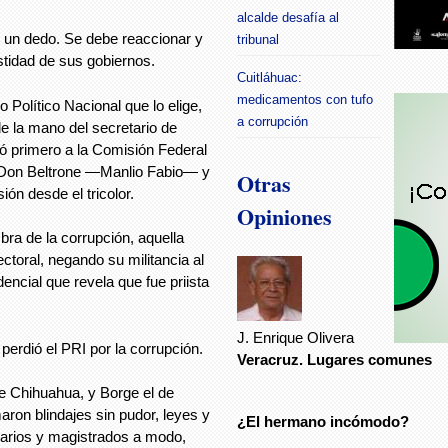
alcalde desafía al
n un dedo. Se debe reaccionar y
tribunal
stidad de sus gobiernos.
Cuitláhuac:
medicamentos con tufo
 Político Nacional que lo elige,
a corrupción
de la mano del secretario de
ió primero a la Comisión Federal
de Don Beltrone —Manlio Fabio— y
Otras
ón desde el tricolor.
Opiniones
a de la corrupción, aquella
ctoral, negando su militancia al
encial que revela que fue priista
J. Enrique Olivera
perdió el PRI por la corrupción.
Veracruz. Lugares comunes
de Chihuahua, y Borge el de
ron blindajes sin pudor, leyes y
¿El hermano incómodo?
narios y magistrados a modo,