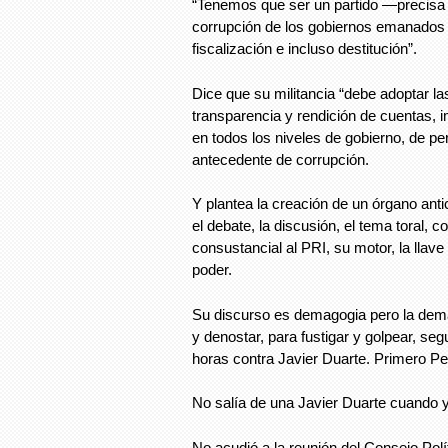
“Tenemos que ser un partido —precis
corrupción de los gobiernos emanados d
fiscalización e incluso destitución”.
Dice que su militancia “debe adoptar l
transparencia y rendición de cuentas, 
en todos los niveles de gobierno, de p
antecedente de corrupción.
Y plantea la creación de un órgano anti
el debate, la discusión, el tema toral, c
consustancial al PRI, su motor, la llave
poder.
Su discurso es demagogia pero la dema
y denostar, para fustigar y golpear, s
horas contra Javier Duarte. Primero P
No salía de una Javier Duarte cuando y
No acudió a la reunión del Consejo Polí