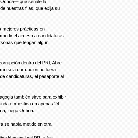
a Ochoa— que señale la
e nuestras filas, que exija su
as mejores prácticas en
impedir el acceso a candidaturas
ersonas que tengan algún
corrupción dentro del PRI, Abre
omo si la corrupción no fuera
 de candidaturas, el pasaporte al
gogia también sirve para exhibir
egunda embestida en apenas 24
eña, luego Ochoa.
a se había metido en otra.
tico Nacional del PRI y fue