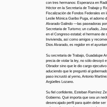
con tres hermanos: Esperanza en Radio
Héctor en la Secretaría de Trabajo y R
Fiscalización de Fondos Federales en la
Leslie Mónica Garibo Puga, el adorno d
Alvarado Galindo —las paseadoras por 
Secretaria de Turismo; un cuñado, Jos
en el Congreso estatal; el hermano de 
Invivienda, así como amigos y recome
Dios Alvarado, es regidor en el ayunta
Su secretaria de Trabajo, Guadalupe Ar
precia de violar la ley, no sólo desoyó e
Obrador sino que le dio cargo ejecutivo
aduciendo que le preguntó al gobernador
paso incrustó al yerno, Antonio Martín
Argüelles Lozano.
Su fiel confidente, Esteban Ramírez Zep
Gobierno. Qué importa que sea un neófi
desencajado perfil para quién debe ser 