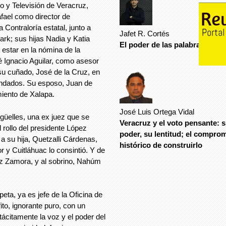
 y Televisión de Veracruz,
afael como director de
 Contraloría estatal, junto a
Jafet R. Cortés
ark; sus hijas Nadia y Katia
El poder de las palabras
estar en la nómina de la
é Ignacio Aguilar, como asesor
su cuñado, José de la Cruz, en
ndados. Su esposo, Juan de
miento de Xalapa.
José Luis Ortega Vidal
güelles, una ex juez que se
Veracruz y el voto pensante: 
l rollo del presidente López
poder, su lentitud; el compro
 a su hija, Quetzalli Cárdenas,
histórico de construirlo
 y Cuitláhuac lo consintió. Y de
ez Zamora, y al sobrino, Nahúm
eta, ya es jefe de la Oficina de
to, ignorante puro, con un
tácitamente la voz y el poder del