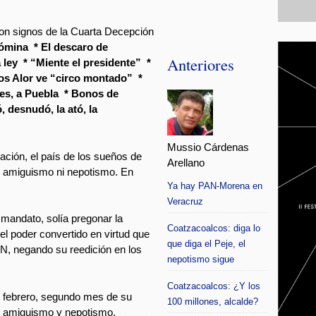
 Son signos de la Cuarta Decepción
nómina * El descaro de
Anteriores
 ley * “Miente el presidente” *
os Alor ve “circo montado” *
res, a Puebla * Bonos de
 desnudó, la ató, la
Mussio Cárdenas
mación, el país de los sueños de
Arellano
i amiguismo ni nepotismo. En
Ya hay PAN-Morena en
Veracruz
 mandato, solía pregonar la
Coatzacoalcos: diga lo
 el poder convertido en virtud que
que diga el Peje, el
AN, negando su reedición en los
nepotismo sigue
Coatzacoalcos: ¿Y los
e febrero, segundo mes de su
100 millones, alcalde?
, amiguismo y nepotismo,