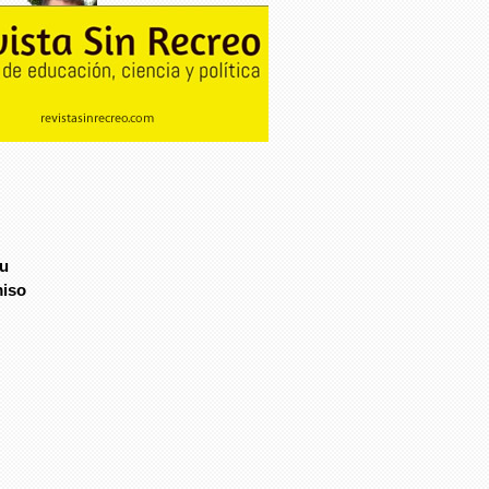
Mussio Cárdenas Arellano
Norma Trujillo: “el crimen de
Regina me cimbró”
su
miso