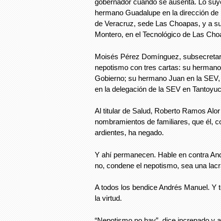
gobernador cuando se ausenta. Lo suyo,
hermano Guadalupe en la dirección de 
de Veracruz, sede Las Choapas, y a s
Montero, en el Tecnológico de Las Cho
Moisés Pérez Domínguez, subsecretari
nepotismo con tres cartas: su hermano 
Gobierno; su hermano Juan en la SEV, 
en la delegación de la SEV en Tantoyuc
Al titular de Salud, Roberto Ramos Alor 
nombramientos de familiares, que él, c
ardientes, ha negado.
Y ahí permanecen. Hable en contra An
no, condene el nepotismo, sea una lacra
A todos los bendice Andrés Manuel. Y t
la virtud.
“Nepotismo no hay”, dice increpado y a