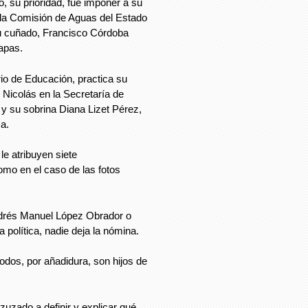
 su prioridad, fue imponer a su
la Comisión de Aguas del Estado
u cuñado, Francisco Córdoba
apas.
o de Educación, practica su
Nicolás en la Secretaría de
y su sobrina Diana Lizet Pérez,
a.
le atribuyen siete
omo en el caso de las fotos
drés Manuel López Obrador o
 política, nadie deja la nómina.
odos, por añadidura, son hijos de
zuzado a definir y explicar qué