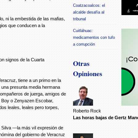
Coatzacoalcos: el
alcalde desafía al
llo, ni la embestida de las mafias,
tribunal
legios que conducen a la
Cuitláhuac:
medicamentos con tufo
a corrupción
Son signos de la Cuarta
Otras
Opiniones
racruz, tiene a un primo en la
 a una presunta media hermana
 compañeros de juerga, amigos de
an Boy o Zenyazen Escobar,
s leales, leales pero torpes,
Roberto Rock
Las horas bajas de Gertz Man
o Silva —la más vil expresión de
 nómina del gobierno de Veracruz