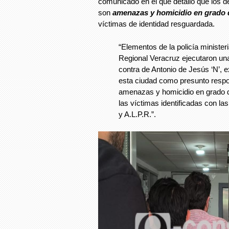
comunicado en el que detalló que los de
son
amenazas y homicidio en grado 
víctimas de identidad resguardada.
“Elementos de la policía ministeria
Regional Veracruz ejecutaron un
contra de Antonio de Jesús ‘N’, e
esta ciudad como presunto respon
amenazas y homicidio en grado d
las víctimas identificadas con las
y A.L.P.R.”.