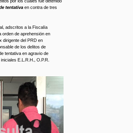
litos por los cuales fue detenido
de tentativa
en contra de tres
l, adscritos a la Fiscalía
a orden de aprehensión en
x dirigente del PRD en
sable de los delitos de
e tentativa en agravio de
 iniciales E.L.R.H., O.P.R.