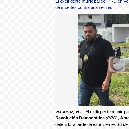
El exdirigente municipal del PRD en Ve
de muertes contra una vecina.
Veracruz,
Ver.-
El exdirigente municipal
Revolución Democrática
(PRD
),
Anto
detenido la tarde de este
viernes 10 de 