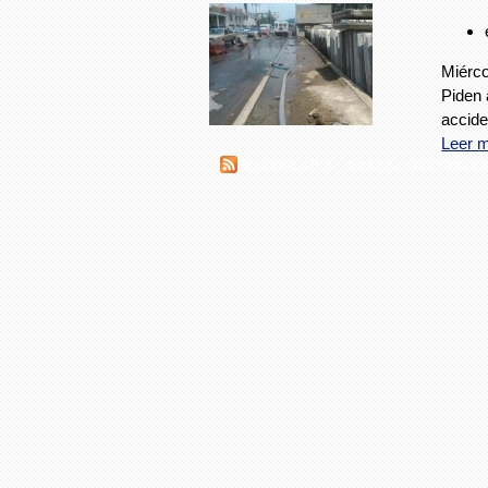
Miérco
Piden 
accide
Leer 
Suscribirse a RSS - distribuidor vial La Boticari