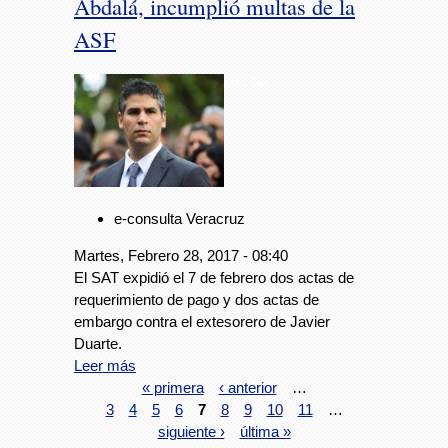
Abdalá, incumplió multas de la
ASF
Foto: Avc
e-consulta Veracruz
Martes, Febrero 28, 2017 - 08:40
El SAT expidió el 7 de febrero dos actas de
requerimiento de pago y dos actas de
embargo contra el extesorero de Javier
Duarte.
Leer más
« primera
‹ anterior
…
3
4
5
6
7
8
9
10
11
…
siguiente ›
última »