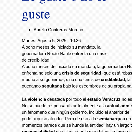
guste
Aurelio Contreras Moreno
Martes, Agosto 5, 2025 - 10:36
A ocho meses de iniciado su mandato, la
gobernadora Rocío Nahle enfrenta una crisis
de credibilidad
A ocho meses de iniciado su mandato, la gobernadora
Ro
enfrenta no solo una
crisis de seguridad
-que está reba
mucho a su gobierno-, sino una crisis de
credibilidad
, la
quedando
sepultada
bajo los escombros de su propia nar
La
violencia
desatada por todo el
estado Veracruz
no es
No se puede responsabilizar totalmente a la
actual admi
un fenómeno que ningún gobierno, incluido el anterior del
pudo ni quiso atender. Pero de eso a la
semianarquía
en 
momentos parece que se hunde la entidad, hay un largo 
responsabilidad
que al parecer la mandataria se niega a