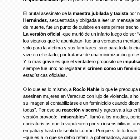
El brutal asesinato de la
maestra jubilada y taxista
por 
Hernández
, secuestrada y obligada a leer un mensaje 
de muerte, fue un punto de quiebre en este primer trecho 
La versión oficial
-que murió de un infarto luego de ser “
los sicarios que le apuntaban- fue una verdadera menta
solo para la víctima y sus familiares, sino para toda la c
vive en el estado, por tratarse de una minimización grotes
Y lo más grave es que el verdadero propósito de
impulsa
siempre fue uno: no registrar el
crimen como un feminic
estadísticas oficiales.
O lo que es lo mismo, a
Rocío Nahle
lo que le preocupa 
asesinen mujeres en Veracruz con lujo de violencia, sino
su imagen al contabilizársele un feminicidio cuando dice
todas”. Por eso su
reacción visceral
y agresiva a las crí
versión provocó:
“miserables”
, llamó a los medios, peri
caricaturistas que la vapulearon por su insensibilidad, au
empatía y hasta de sentido común. Porque si te torturan 
–que es a lo que se debió referir la gobernadora, aunque pr