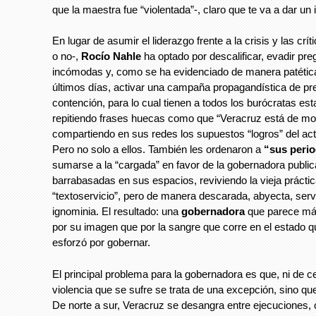
que la maestra fue “violentada”-, claro que te va a dar un i
En lugar de asumir el liderazgo frente a la crisis y las crí
o no-,
Rocío Nahle
ha optado por descalificar, evadir pre
incómodas y, como se ha evidenciado de manera patética
últimos días, activar una campaña propagandística de pr
contención, para lo cual tienen a todos los burócratas est
repitiendo frases huecas como que “Veracruz está de mo
compartiendo en sus redes los supuestos “logros” del act
Pero no solo a ellos. También les ordenaron a
“sus perio
sumarse a la “cargada” en favor de la gobernadora publi
barrabasadas en sus espacios, reviviendo la vieja práctic
“textoservicio”, pero de manera descarada, abyecta, servi
ignominia. El resultado: una
gobernadora
que parece má
por su imagen que por la sangre que corre en el estado q
esforzó por gobernar.
El principal problema para la gobernadora es que, ni de ce
violencia que se sufre se trata de una excepción, sino que
De norte a sur, Veracruz se desangra entre ejecuciones,