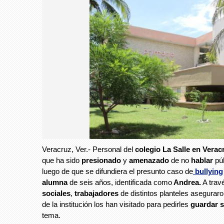
Veracruz, Ver.- Personal del
colegio
La Salle en Vera
que ha sido
presionado
y
amenazado
de no
hablar
pú
luego de que se difundiera el presunto caso de
bullying
alumna
de seis años, identificada como
Andrea.
A trav
sociales
,
trabajadores
de distintos planteles aseguraro
de la institución los han visitado para pedirles
guardar s
tema.