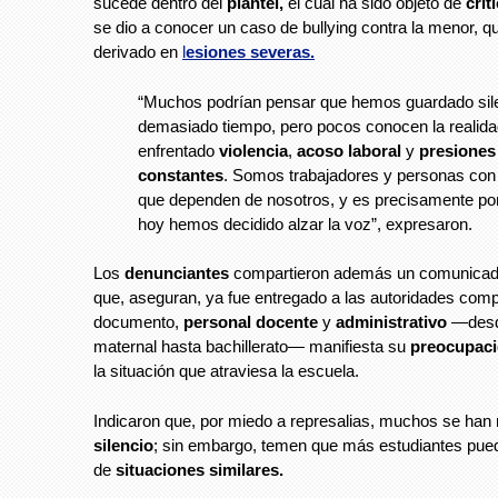
sucede dentro del
plantel,
el cual ha sido objeto de
crít
se dio a conocer un caso de bullying contra la menor, q
derivado en
l
esiones severas.
“Muchos podrían pensar que hemos guardado sil
demasiado tiempo, pero pocos conocen la realid
enfrentado
violencia
,
acoso laboral
y
presiones
constantes
. Somos trabajadores y personas con 
que dependen de nosotros, y es precisamente po
hoy hemos decidido alzar la voz”, expresaron.
Los
denunciantes
compartieron además un comunicad
que, aseguran, ya fue entregado a las autoridades comp
documento,
personal docente
y
administrativo
—desd
maternal hasta bachillerato— manifiesta su
preocupac
la situación que atraviesa la escuela.
Indicaron que, por miedo a represalias, muchos se han
silencio
; sin embargo, temen que más estudiantes pue
de
situaciones similares.