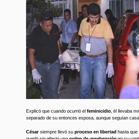
Explicó que cuando ocurrió el
feminicidio
, él llevaba m
separado de su entonces esposa, aunque seguían cas
César
siempre llevó su
proceso en libertad
hasta que
quedó sin efecto una
orden de aprehensión
en su cont