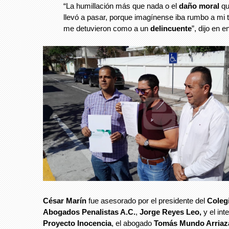
“La humillación más que nada o el
daño moral
q
llevó a pasar, porque imagínense iba rumbo a mi t
me detuvieron como a un
delincuente
”, dijo en e
César Marín
fue asesorado por el presidente del
Coleg
Abogados Penalistas A.C.
,
Jorge Reyes Leo,
y el int
Proyecto Inocencia
, el abogado
Tomás Mundo Arriaz