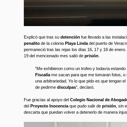
Explicó que tras su
detención
fue llevado a las instalac
penalito
de la colonia
Playa Linda
del puerto de Verac
permaneció tras las rejas los días 16, 17 y 18 de enero.
19 del mencionado mes salió de
prisión
.
“Me exhibieron como un trofeo y todavía estando 
Fiscalía
me sacan para que me tomaran fotos, o 
una arbitrariedad. Yo lo que pido es que tengan el v
de pedirme
disculpas
”, declaró.
Fue gracias al apoyo del
Colegio Nacional de Abogad
del
Proyecto Inocencia
que pudo salir de
prisión
, sin
descarta que puedan volver a detenerlo de manera inju