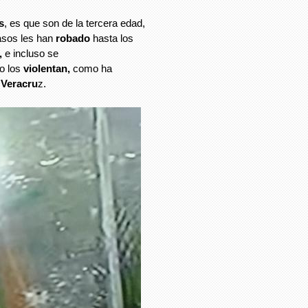
s
, es que son de la tercera edad,
asos les han
robado
hasta los
,
e incluso se
no los
violentan,
como ha
 Veracru
z.