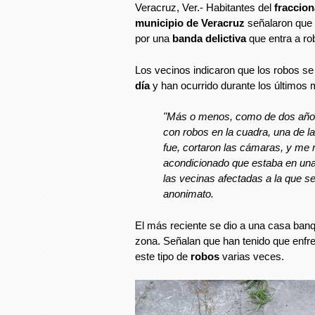
Veracruz, Ver.- Habitantes del
fraccio
municipio de Veracruz
señalaron que 
por una
banda delictiva
que entra a r
Los vecinos indicaron que los robos s
día
y han ocurrido durante los últimos
"Más o menos, como de dos año
con robos en la cuadra, una de l
fue, cortaron las cámaras, y me 
acondicionado que estaba en una
las vecinas afectadas a la que s
anonimato.
El más reciente se dio a una casa banq
zona. Señalan que han tenido que enfr
este tipo de
robos
varias veces.