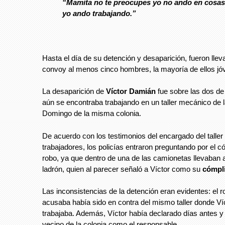
“Mamita no te preocupes yo no ando en cosas
yo ando trabajando.”
Hasta el día de su detención y desaparición, fueron llev
convoy al menos cinco hombres, la mayoría de ellos jó
La desaparición de
Víctor Damián
fue sobre las dos de
aún se encontraba trabajando en un taller mecánico de l
Domingo de la misma colonia.
De acuerdo con los testimonios del encargado del taller 
trabajadores, los policías entraron preguntando por el c
robo, ya que dentro de una de las camionetas llevaban 
ladrón, quien al parecer señaló a Víctor como su
cómpli
Las inconsistencias de la detención eran evidentes: el r
acusaba había sido en contra del mismo taller donde V
trabajaba. Además, Víctor había declarado días antes y
vecino de la colonia como el responsable.