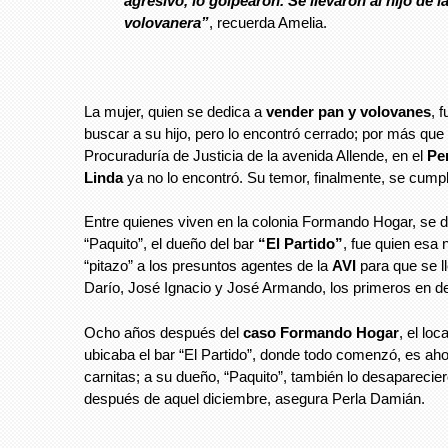
agresivo, lo golpearon. Se llevaron al hijo de l
volovanera”
, recuerda Amelia.
La mujer, quien se dedica a
vender pan y volovanes
, 
buscar a su hijo, pero lo encontró cerrado; por más que 
Procuraduría de Justicia de la avenida Allende, en el
Pe
Linda
ya no lo encontró. Su temor, finalmente, se cumpl
Entre quienes viven en la colonia Formando Hogar, se d
“Paquito”, el dueño del bar
“El Partido”
, fue quien esa 
“pitazo” a los presuntos agentes de la
AVI
para que se l
Darío, José Ignacio y José Armando, los primeros en d
Ocho años después del
caso Formando Hogar
, el lo
ubicaba el bar “El Partido”, donde todo comenzó, es aho
carnitas; a su dueño, “Paquito”, también lo desaparecie
después de aquel diciembre, asegura Perla Damián.