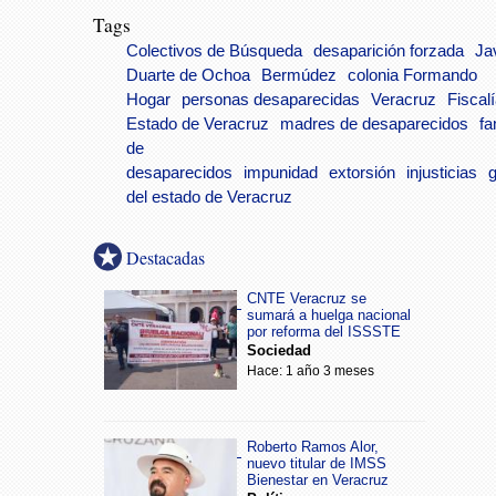
Tags
Colectivos de Búsqueda
desaparición forzada
Ja
Duarte de Ochoa
Bermúdez
colonia Formando
Hogar
personas desaparecidas
Veracruz
Fiscalí
Estado de Veracruz
madres de desaparecidos
fa
de
desaparecidos
impunidad
extorsión
injusticias
g
del estado de Veracruz
Destacadas
CNTE Veracruz se
sumará a huelga nacional
por reforma del ISSSTE
Sociedad
Hace: 1 año 3 meses
Roberto Ramos Alor,
nuevo titular de IMSS
Bienestar en Veracruz