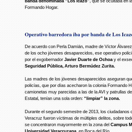
banda denominada “Los Icazo”
, que se ocultaba en l
Formando Hogar.
Operativo barredora iba por banda de Los Icaz
De acuerdo con Perla Damián, madre de Víctor Álvare
de los ocho jóvenes desaparecidos, ese operativo polici
por el exgobernador
Javier Duarte de Ochoa
y el exse
Seguridad Pública, Arturo Bermúdez Zurita.
Las madres de los jóvenes desaparecidos aseguran que
policías, que por días acecharon la colonia Formando H
camionetas muy parecidas a las de la AVI y patrullas de 
Estatal, tenían una sola orden:
“limpiar” la zona.
Durante el segundo semestre de 2013, los ciudadanos d
Veracruz fueron víctimas de múltiples delitos, sobre tod
se concentraron mayormente en la zona del
Campus 
Universidad Veracruzana
, en Boca del Río.