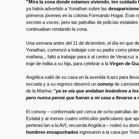
“Mira la zona donde estamos viviendo, ten cuidado 
ya había advertido a Yonathan sobre las
desaparicion
primeros jóvenes en la colonia Formando Hogar. Eran 
secreto a voces, pero las patrullas de policías estatale
continuaban rondando la zona.
Una semana antes del 11 de diciembre, el día en que d
Yonathan, comenzó a trabajar con su padre como pintor
mañana, , faltó a trabajar para ir al centro de Veracruz 
traje de indita a su hija, para celebrar a la
Virgen de Gu
Angélica salió de su casa en la avenida Icazo para llevar
escuela y a su regreso observó un
convoy
de camionet
de la Marina:
“ya se oía que andaban levándose a lo
pero nunca pensé que fueran a mi casa a llevarse a m
El convoy – conformado por cerca de ocho patrullas de l
Estatal y al menos cuatro vehículos particulares que a
pertenecían a la AVI, recuerda Angélica – rodeó su domic
hombres encapuchados
ingresaron a la casa por Yon