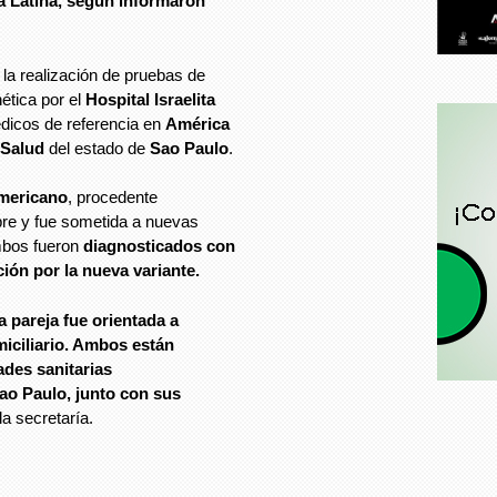
a Latina, según informaron
la realización de pruebas de
ética por el
Hospital Israelita
dicos de referencia en
América
 Salud
del estado de
Sao Paulo
.
mericano
, procedente
bre y fue sometida a nuevas
mbos fueron
diagnosticados con
ción por la nueva variante.
a pareja fue orientada a
iciliario. Ambos están
ades sanitarias
ao Paulo, junto con sus
a secretaría.