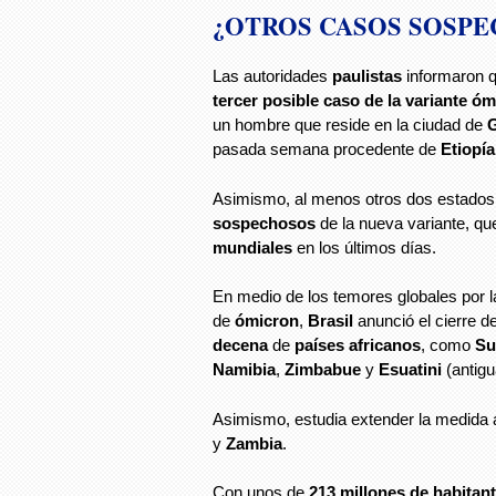
¿OTROS CASOS SOSP
Las autoridades
paulistas
informaron 
tercer posible caso de la variante óm
un hombre que reside en la ciudad de
G
pasada semana procedente de
Etiopía
Asimismo, al menos otros dos estado
sospechosos
de la nueva variante, qu
mundiales
en los últimos días.
En medio de los temores globales por 
de
ómicron
,
Brasil
anunció el cierre d
decena
de
países africanos
, como
Su
Namibia
,
Zimbabue
y
Esuatini
(antig
Asimismo, estudia extender la medida
y
Zambia
.
Con unos de
213 millones de habitan