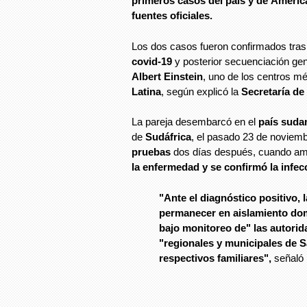
primeros casos del país y de Améric
fuentes oficiales.
Los dos casos fueron confirmados tras 
covid-19
y posterior secuenciación gen
Albert Einstein
, uno de los centros mé
Latina
, según explicó la
Secretaría de
La pareja desembarcó en el
país suda
de
Sudáfrica
, el pasado 23 de noviem
pruebas
dos días después, cuando a
la enfermedad y se confirmó la infec
"Ante el diagnóstico positivo, l
permanecer en aislamiento dom
bajo monitoreo de" las autorid
"regionales y municipales de S
respectivos familiares",
señaló l