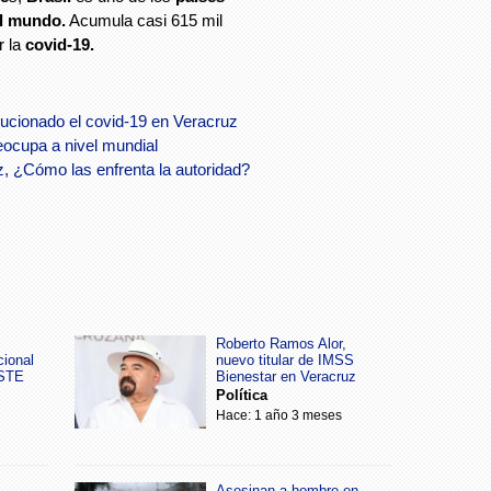
l mundo.
Acumula casi 615 mil
 la
covid-19.
ucionado el covid-19 en Veracruz
eocupa a nivel mundial
z, ¿Cómo las enfrenta la autoridad?
Roberto Ramos Alor,
cional
nuevo titular de IMSS
SSTE
Bienestar en Veracruz
Política
Hace: 1 año 3 meses
Asesinan a hombre en