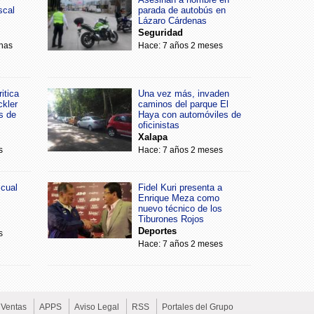
scal
parada de autobús en
Lázaro Cárdenas
Seguridad
nas
Hace: 7 años 2 meses
itica
Una vez más, invaden
ckler
caminos del parque El
s de
Haya con automóviles de
oficinistas
Xalapa
s
Hace: 7 años 2 meses
scual
Fidel Kuri presenta a
Enrique Meza como
nuevo técnico de los
Tiburones Rojos
Deportes
s
Hace: 7 años 2 meses
Ventas
APPS
Aviso Legal
RSS
Portales del Grupo