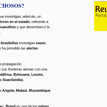
ECHOSOS?
que investigan, además, un
icron en el estado
, referente a
uarulhos
y que desembarcó la
.
s
brasileños
investigan
casos
e ha prendido las
alertas
la propagación
e sus fronteras aéreas con una
dáfrica
,
Botsuana
,
Lesoto
,
ua
Suazilandia
).
 a
Angola
,
Malaui
,
Mozambique
te
s,
Brasil
es uno de los
países