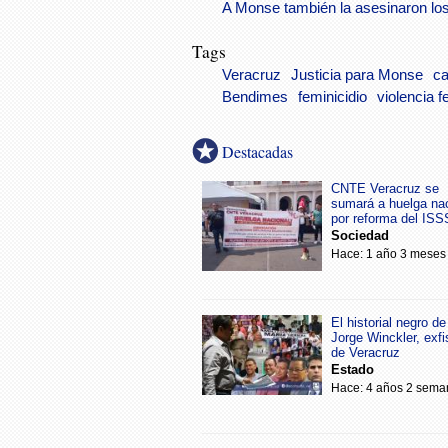
A Monse también la asesinaron lo
Tags
Veracruz
Justicia para Monse
c
Bendimes
feminicidio
violencia f
Destacadas
CNTE Veracruz se
sumará a huelga na
por reforma del IS
Sociedad
Hace: 1 año 3 meses
El historial negro de
Jorge Winckler, exfi
de Veracruz
Estado
Hace: 4 años 2 sema