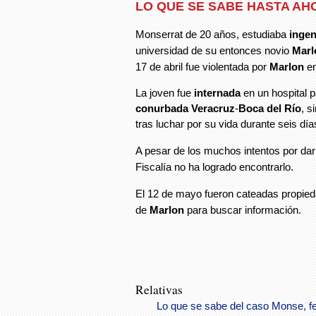
LO QUE SE SABE HASTA AH
Monserrat de 20 años, estudiaba
ingeni
universidad de su entonces novio
Marl
17 de abril fue violentada por
Marlon
en
La joven fue
internada
en un hospital p
conurbada
Veracruz
-
Boca del Río
, s
tras luchar por su vida durante seis dí
A pesar de los muchos intentos por dar
Fiscalía no ha logrado encontrarlo.
El 12 de mayo fueron cateadas propied
de
Marlon
para buscar información.
Relativas
Lo que se sabe del caso Monse, f