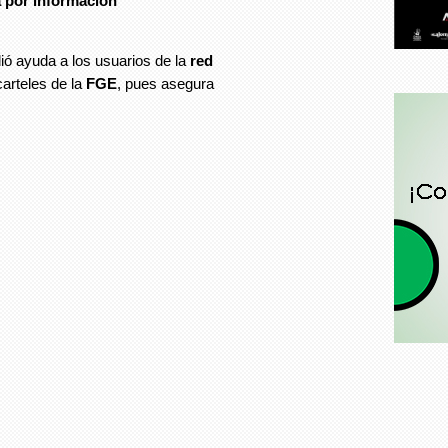
a
por información
ió ayuda a los usuarios de la
red
carteles de la
FGE
, pues asegura