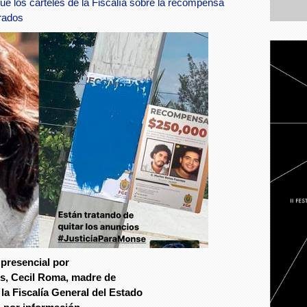
 los carteles de la Fiscalía sobre la recompensa
irados
 presencial por
s
,
Cecil Roma
,
madre de
 la Fiscalía General del Estado