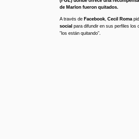
(
FGE
) donde ofrece una
recompens
de
Marlon
fueron quitados.
A través de
Facebook
,
Cecil Roma
pid
social
para difundir en sus perfiles los 
"los están quitando".