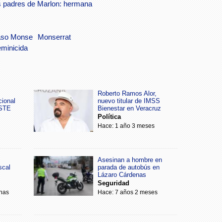
s padres de Marlon: hermana
aso Monse
Monserrat
eminicida
Roberto Ramos Alor,
cional
nuevo titular de IMSS
SSTE
Bienestar en Veracruz
Política
Hace: 1 año 3 meses
Asesinan a hombre en
scal
parada de autobús en
Lázaro Cárdenas
Seguridad
nas
Hace: 7 años 2 meses