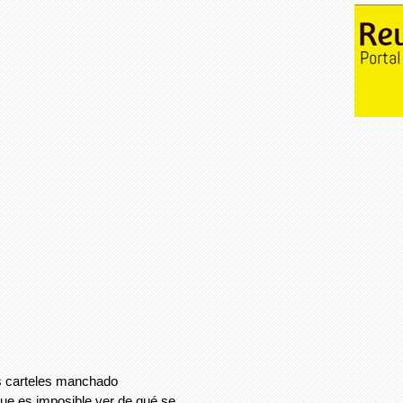
os carteles manchado
que es imposible ver de qué se