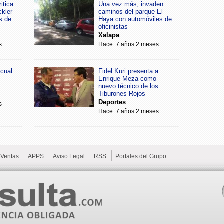
itica
Una vez más, invaden
ckler
caminos del parque El
s de
Haya con automóviles de
oficinistas
Xalapa
s
Hace: 7 años 2 meses
scual
Fidel Kuri presenta a
Enrique Meza como
nuevo técnico de los
Tiburones Rojos
Deportes
s
Hace: 7 años 2 meses
Ventas
APPS
Aviso Legal
RSS
Portales del Grupo