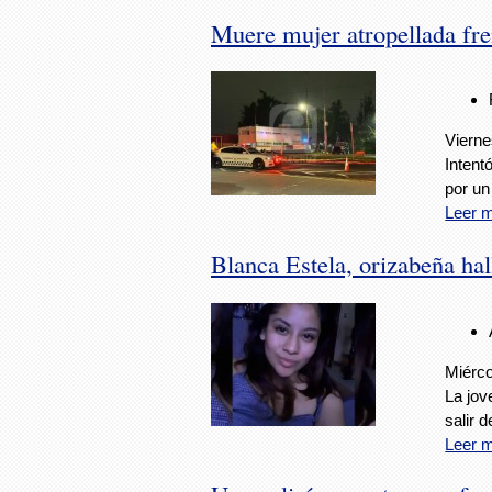
Muere mujer atropellada fre
Vierne
Intent
por un
Leer 
Blanca Estela, orizabeña ha
Miérco
La jov
salir 
Leer 