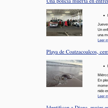
Una policía muerta en enfr
Jueves
Un enf
una mu
Leer 
Playa de Coatzacoalcos, cem
Miérco
En ple
moment
nido e
Leer 
Identifican a Diana, mujer 