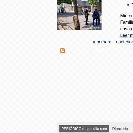
Miérco
Famili
casa u
Leer 
« primera
‹ anterior
Suscribirse a RSS - muerta
PERIÓDICO e-consulta.com
Directorio