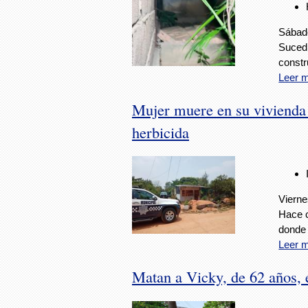
Sábado
Sucedi
constr
Leer 
Mujer muere en su vivienda
herbicida
Vierne
Hace c
donde 
Leer 
Matan a Vicky, de 62 años, 