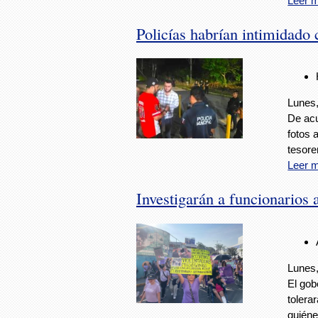
Leer 
Policías habrían intimidado
Lunes,
De acu
fotos 
tesore
Leer 
Investigarán a funcionarios
Lunes,
El gob
tolera
quiéne