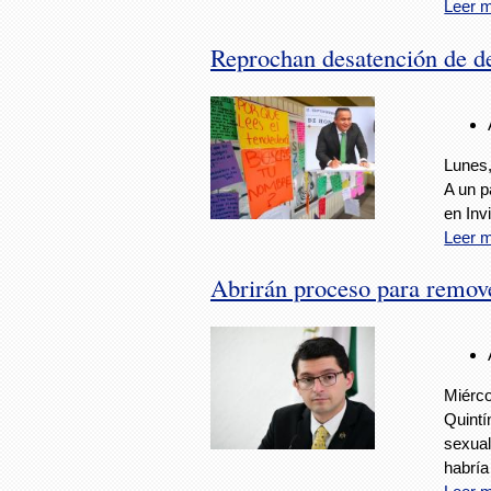
Leer 
Reprochan desatención de de
Lunes,
A un p
en Inv
Leer 
Abrirán proceso para remov
Miérco
Quintí
sexua
habrí