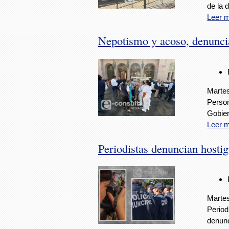
de la 
Leer 
Nepotismo y acoso, denunci
Martes
Person
Gobier
Leer 
Periodistas denuncian hosti
Martes
Period
denunc