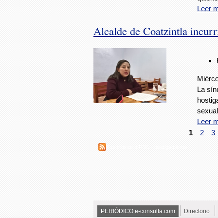
Leer 
Alcalde de Coatzintla incurr
Miérco
La sín
hostig
sexual
Leer 
1
2
3
Suscribirse a RSS - hostigamiento
PERIÓDICO e-consulta.com
Directorio