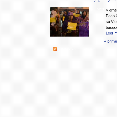
Foto: AVCNoticias
Vierne
Paco C
su Vio
busqu
Leer 
« prime
Suscribirse a RSS - hermanos