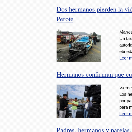
Dos hermanos pierden la vida
Perote
Foto: Carlos Hernán
Martes
Un tax
autori
ebried
Leer 
Hermanos confirman que cu
Foto: AVCNoticias
Vierne
Los he
por pa
para 
Leer 
Padres, hermanos y parejas, 