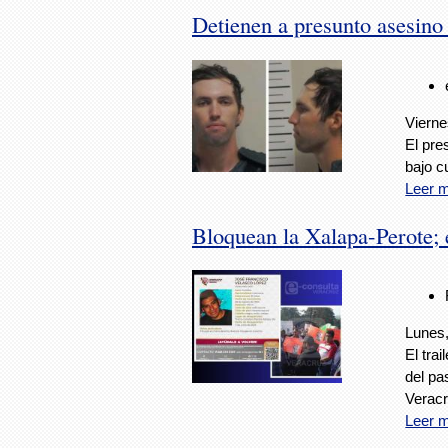
Detienen a presunto asesino
Vierne
El pre
bajo c
Leer 
Bloquean la Xalapa-Perote; 
Lunes,
El tra
del pa
Veracr
Leer 