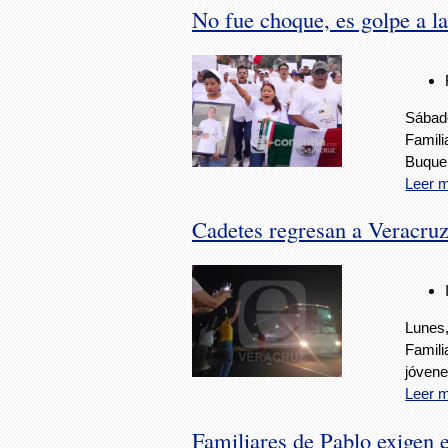
No fue choque, es golpe a l
Sábado
Famili
Buque
Leer 
Cadetes regresan a Veracru
Lunes,
Famili
jóvene
Leer 
Familiares de Pablo exigen e