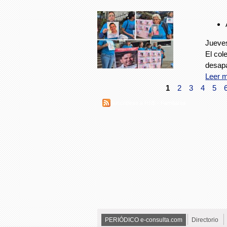
Jueves
El col
desapa
Leer 
1
2
3
4
5
Suscribirse a RSS - Familiares
PERIÓDICO e-consulta.com
Directorio