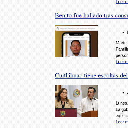
Leer 
Benito fue hallado tras consu
Martes
Famili
person
Leer 
Cuitláhuac tiene escoltas de
Cuitláhuac tiene esco
Lunes,
La gob
exfisc
Leer 