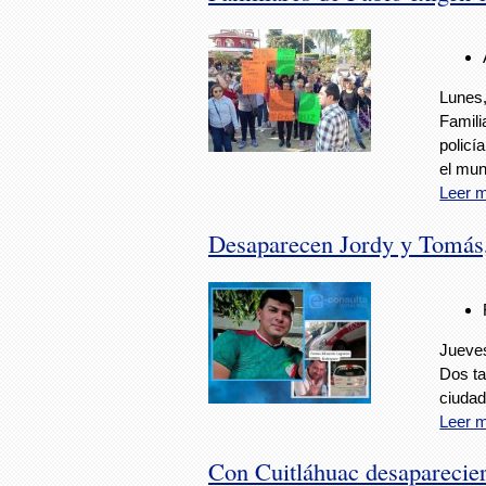
Lunes,
Famili
policí
el mun
Leer 
Desaparecen Jordy y Tomás,
Jueves
Dos ta
ciudad
Leer 
Con Cuitláhuac desaparecier