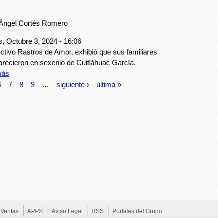
Ángel Cortés Romero
, Octubre 3, 2024 - 16:06
ectivo Rastros de Amor, exhibió que sus familiares
recieron en sexenio de Cuitláhuac García.
más
6
7
8
9
…
siguiente ›
última »
Ventas
APPS
Aviso Legal
RSS
Portales del Grupo