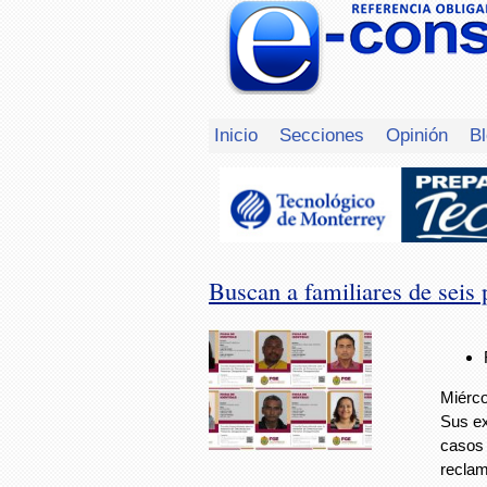
Inicio
Secciones
Opinión
B
Buscan a familiares de seis 
Miérco
Sus ex
casos 
recla