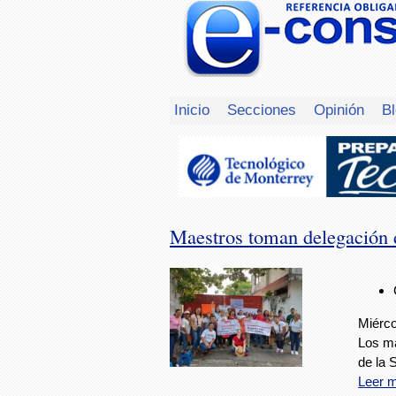
Inicio
Secciones
Opinión
B
Maestros toman delegación 
Miérco
Los ma
de la 
Leer 