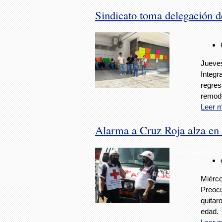
Sindicato toma delegación d
Jueves
Integr
regres
remod
Leer 
Alarma a Cruz Roja alza en 
Foto: AVCNoticias
Miérco
Preocu
quitar
edad.