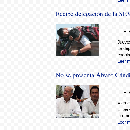
Leer 
Recibe delegación de la SEV
Foto: AVCNoticias
Jueves
La dep
escolar
Leer 
No se presenta Álvaro Cándi
Foto: AVCNoticias
Vierne
El per
con no
Leer 