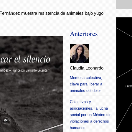
th Fernández muestra resistencia de animales bajo yugo
Anteriores
Claudia Leonardo
Memoria colectiva,
clave para liberar a
animales del dolor
Colectivos y
asociaciones, la lucha
social por un México sin
violaciones a derechos
humanos