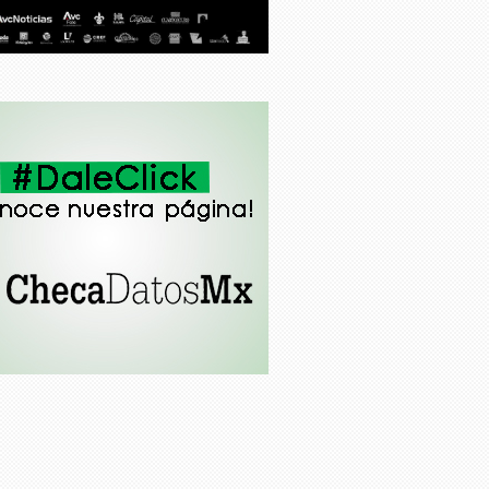
José Luis Ortega Vidal
Moisés Sánchez: México y
Veracruz, secuestros e
impunidad
CEAPP, una propuesta de
reforma