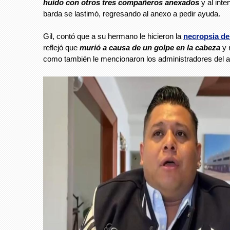
huído con otros tres compañeros anexados
y al inte
barda se lastimó, regresando al anexo a pedir ayuda.
Gil, contó que a su hermano le hicieron la
necropsia de
reflejó que
murió a causa de un golpe en la cabeza
y 
como también le mencionaron los administradores del 