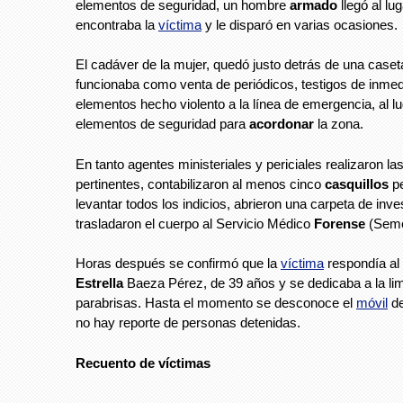
elementos de seguridad, un hombre
armado
llegó al lu
encontraba la
víctima
y le disparó en varias ocasiones.
El cadáver de la mujer, quedó justo detrás de una caset
funcionaba como venta de periódicos, testigos de inmed
elementos hecho violento a la línea de emergencia, al lu
elementos de seguridad para
acordonar
la zona.
En tanto agentes ministeriales y periciales realizaron la
pertinentes, contabilizaron al menos cinco
casquillos
pe
levantar todos los indicios, abrieron una carpeta de inve
trasladaron el cuerpo al Servicio Médico
Forense
(Seme
Horas después se confirmó que la
víctima
respondía al
Estrella
Baeza Pérez, de 39 años y se dedicaba a la li
parabrisas. Hasta el momento se desconoce el
móvil
de
no hay reporte de personas detenidas.
Recuento
de
víctimas