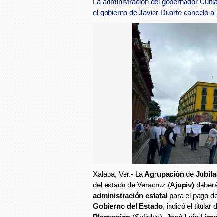
La administración del gobernador Cuit
el gobierno de Javier Duarte canceló a 
Xalapa, Ver.- La
Agrupación
de
Jubil
del estado de Veracruz (
Ajupiv)
deberá
administración estatal
para el pago d
Gobierno del Estado
, indicó el titular 
Planeación
(Sefiplan),
José Luis Lima