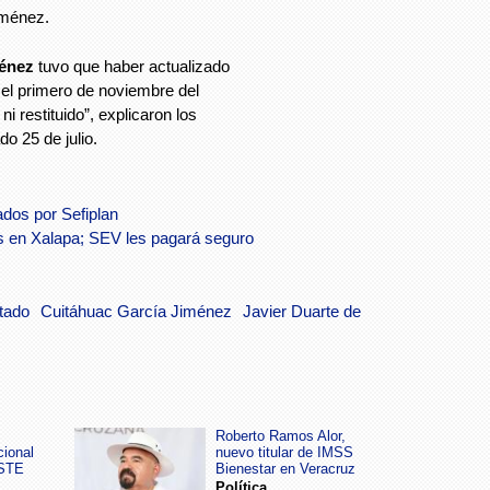
iménez.
ménez
tuvo que haber actualizado
 el primero de noviembre del
i restituido”, explicaron los
do 25 de julio.
ados por Sefiplan
s en Xalapa; SEV les pagará seguro
stado
Cuitáhuac García Jiménez
Javier Duarte de
Roberto Ramos Alor,
cional
nuevo titular de IMSS
SSTE
Bienestar en Veracruz
Política