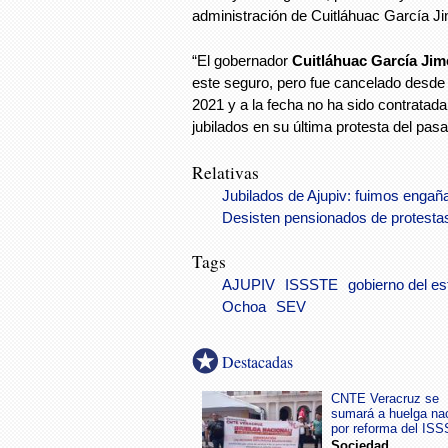
administración de Cuitláhuac García J
“El gobernador
Cuitláhuac García Ji
este seguro, pero fue cancelado desde
2021 y a la fecha no ha sido contratada n
jubilados en su última protesta del pasa
Relativas
Jubilados de Ajupiv: fuimos engañ
Desisten pensionados de protesta
Tags
AJUPIV
ISSSTE
gobierno del e
Ochoa
SEV
Destacadas
CNTE Veracruz se
sumará a huelga na
por reforma del IS
Sociedad