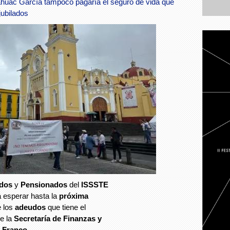
láhuac García tampoco pagaría el seguro de vida que
jubilados
ados
y
Pensionados
del
ISSSTE
 esperar hasta la
próxima
e los
adeudos
que tiene el
de la
Secretaría de Finanzas y
 Franco.