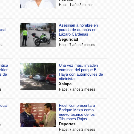
Hace: 1 año 3 meses
Asesinan a hombre en
scal
parada de autobús en
Lázaro Cárdenas
Seguridad
na
Hace: 7 años 2 meses
itica
Una vez más, invaden
ckler
caminos del parque El
s de
Haya con automóviles de
oficinistas
Xalapa
s
Hace: 7 años 2 meses
scual
Fidel Kuri presenta a
Enrique Meza como
nuevo técnico de los
Tiburones Rojos
Deportes
s
Hace: 7 años 2 meses