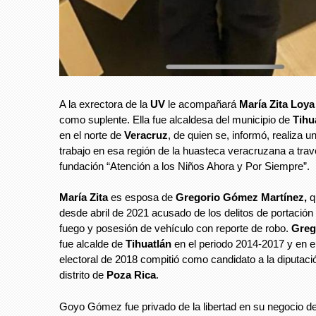
A la exrectora de la
UV
le acompañará
María Zita Loy
como suplente. Ella fue alcaldesa del municipio de
Tihu
en el norte de
Veracruz
, de quien se, informó, realiza u
trabajo en esa región de la huasteca veracruzana a tra
fundación “Atención a los Niños Ahora y Por Siempre”.
María Zita
es esposa de
Gregorio Gómez Martínez,
q
desde abril de 2021 acusado de los delitos de portació
fuego y posesión de vehículo con reporte de robo.
Greg
fue alcalde de
Tihuatlán
en el periodo 2014-2017 y en e
electoral de 2018 compitió como candidato a la diputació
distrito de
Poza Rica
.
Goyo Gómez fue privado de la libertad en su negocio d