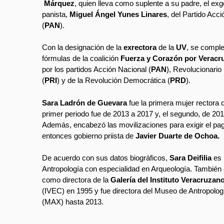
Márquez
, quien lleva como suplente a su padre, el ex
panista,
Miguel Ángel Yunes Linares
, del Partido Acc
(
PAN
).
Con la designación de la
exrectora
de la
UV
, se comple
fórmulas de la coalición
Fuerza y Corazón por Veracr
por los partidos Acción Nacional (
PAN
), Revolucionario 
(
PRI
) y de la Revolución Democrática (
PRD
).
Sara Ladrón de Guevara
fue la primera mujer rectora 
primer periodo fue de 2013 a 2017 y, el segundo, de 20
Además, encabezó las movilizaciones para exigir el pa
entonces gobierno priista de
Javier Duarte de Ochoa.
De acuerdo con sus datos biográficos,
Sara Deifilia
es 
Antropología con especialidad en Arqueología. También
como directora de la
Galería del Instituto Veracruzan
(IVEC) en 1995 y fue directora del Museo de Antropolog
(MAX) hasta 2013.