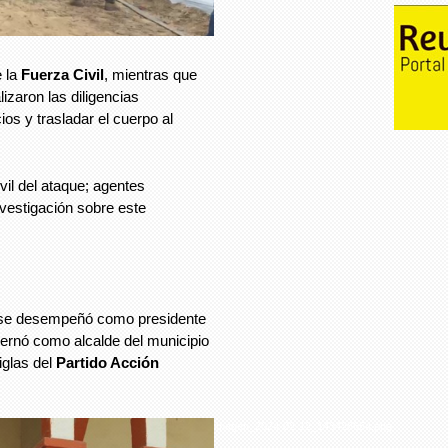
e la
Fuerza Civil
, mientras que
lizaron las diligencias
ios y trasladar el cuerpo al
l del ataque; agentes
nvestigación sobre este
se desempeñó como presidente
bernó como alcalde del municipio
iglas del
Partido Acción
imagen_2024-02-12_143428654.png