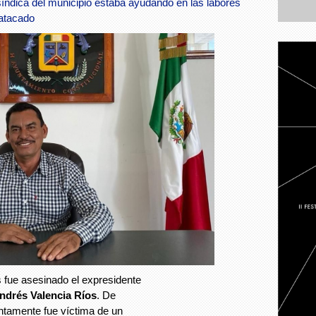
síndica del municipio estaba ayudando en las labores
 atacado
 fue asesinado el expresidente
ndrés Valencia Ríos
. De
untamente fue víctima de un