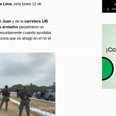
a Lima
, este lunes 12 de
an Juan
y de la
carretera 145
os armados
perpetraron un
presuntamente cuando ayudaba
sona que se ahogó en el río el
imagen_2024-02-12_142121234.png