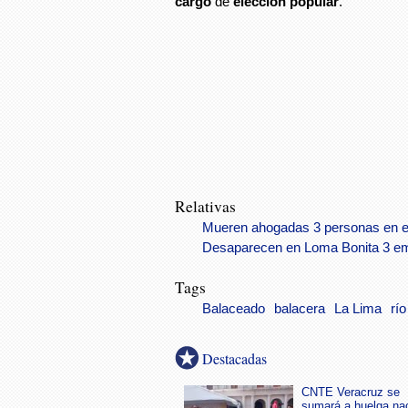
cargo
de
elección popular
.
Relativas
Mueren ahogadas 3 personas en el
Desaparecen en Loma Bonita 3 emp
Tags
Balaceado
balacera
La Lima
rí
Destacadas
CNTE Veracruz se
sumará a huelga na