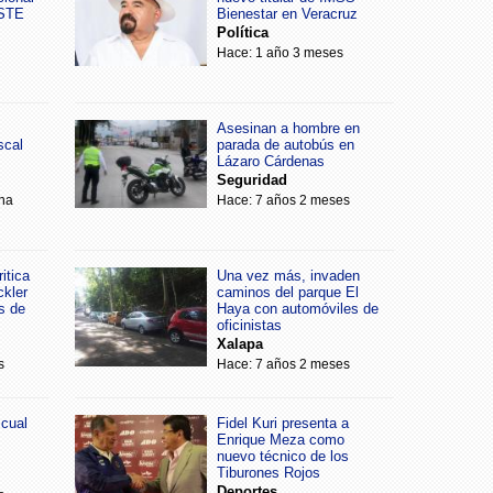
SSTE
Bienestar en Veracruz
Política
Hace: 1 año 3 meses
Asesinan a hombre en
scal
parada de autobús en
Lázaro Cárdenas
Seguridad
na
Hace: 7 años 2 meses
itica
Una vez más, invaden
ckler
caminos del parque El
s de
Haya con automóviles de
oficinistas
Xalapa
s
Hace: 7 años 2 meses
scual
Fidel Kuri presenta a
Enrique Meza como
nuevo técnico de los
Tiburones Rojos
Deportes