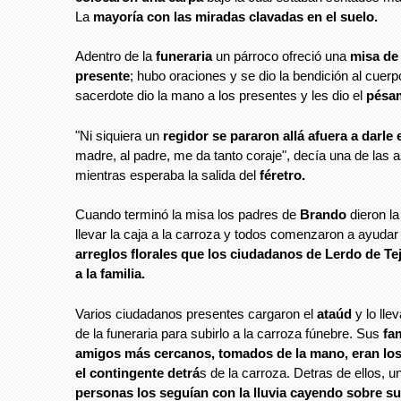
La
mayoría con las miradas clavadas en el suelo.
Adentro de la
funeraria
un párroco ofreció una
misa de
presente
; hubo oraciones y se dio la bendición al cuerpo
sacerdote dio la mano a los presentes y les dio el
pésa
"Ni siquiera un
regidor se pararon allá afuera a darle
madre, al padre, me da tanto coraje", decía una de las a
mientras esperaba la salida del
féretro.
Cuando terminó la misa los padres de
Brando
dieron la
llevar la caja a la carroza y todos comenzaron a ayudar
arreglos florales que los ciudadanos de Lerdo de Tej
a la familia.
Varios ciudadanos presentes cargaron el
ataúd
y lo llev
de la funeraria para subirlo a la carroza fúnebre. Sus
fam
amigos más cercanos, tomados de la mano, eran los
el contingente detrá
s de la carroza. Detras de ellos, u
personas los seguían con la lluvia cayendo sobre s