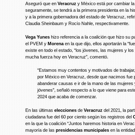
Aseguró que en
Veracruz
y México está por cambiar la 
seguramente, se tendrá a la primera presidenta en la hi
y a la primera gobernadora del estado de Veracruz, refi
Claudia Sheinbaum y Rocío Nahle, respectivamente.
Vega
Yunes
hizo referencia a la coalición que hizo su pa
el PVEM y
Morena
en la que dijo, ellos aportarán la “fu
existe en todo el estado, “los jóvenes, las mujeres y los
mucha fuerza hoy en Veracruz”, comentó.
“Estamos muy contentos y motivados de trabajar
por México en Veracruz, desde que nacimos fue 
abanderar causas e ir de la mano de las mujeres 
jóvenes”, señaló respecto a lo que viene para est
2024 que acaba de comenzar.
En las últimas
elecciones
de
Veracruz
del 2021, la part
ciudadana fue del 60 por ciento según los registros del
en la que la coalición “Juntos haremos historia en Verac
mayoría de las
presidencias
municipales
en la entida