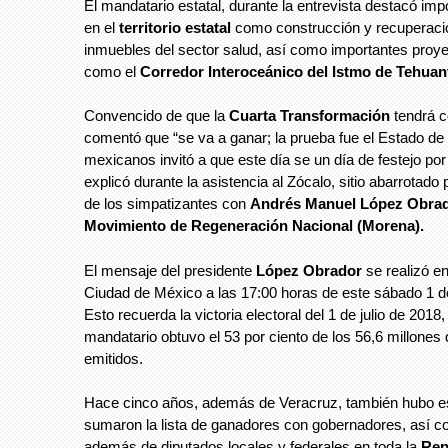
El mandatario estatal, durante la entrevista destacó imp
en el
territorio estatal
como construcción y recuperaci
inmuebles del sector salud, así como importantes proy
como el
Corredor Interoceánico del Istmo de Tehuan
Convencido de que la
Cuarta Transformación
tendrá c
comentó que “se va a ganar; la prueba fue el Estado de 
mexicanos invitó a que este día se un día de festejo po
explicó durante la asistencia al Zócalo, sitio abarrotado 
de los simpatizantes con
Andrés Manuel López Obrad
Movimiento de Regeneración Nacional (Morena).
El mensaje del presidente
López Obrador
se realizó en
Ciudad de México a las 17:00 horas de este sábado 1 de
Esto recuerda la victoria electoral del 1 de julio de 2018
mandatario obtuvo el 53 por ciento de los 56,6 millones
emitidos.
Hace cinco años, además de Veracruz, también hubo e
sumaron la lista de ganadores con gobernadores, así c
además de diputados locales y federales en toda la
Rep