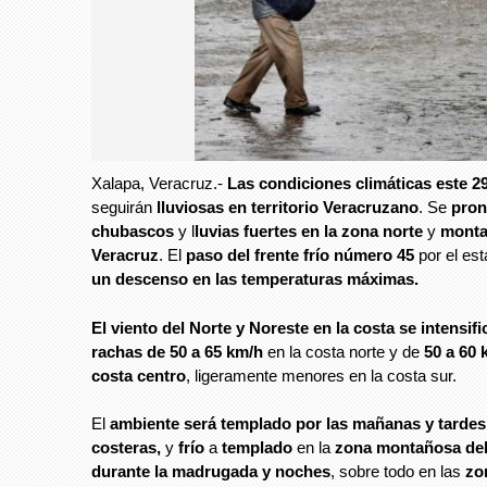
Xalapa, Veracruz.-
Las condiciones climáticas este 2
seguirán
lluviosas en territorio Veracruzano
. Se
pron
chubascos
y l
luvias fuertes en la zona norte
y
monta
Veracruz
. El
paso del frente frío número 45
por el es
un descenso en las temperaturas máximas.
El viento del Norte y Noreste en la costa se intensifi
rachas de 50 a 65 km/h
en la costa norte y de
50 a 60 
costa centro
, ligeramente menores en la costa sur.
El
ambiente será templado por las mañanas y tardes
costeras,
y
frío
a
templado
en la
zona montañosa del
durante la madrugada y noches
, sobre todo en las
zo