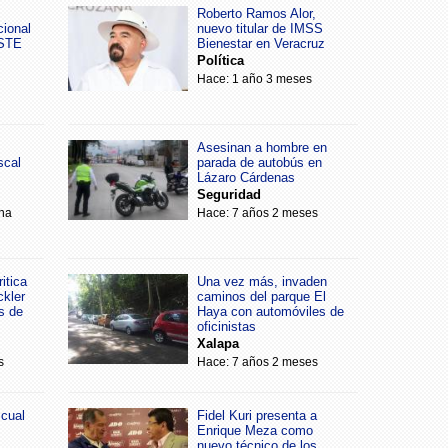
Roberto Ramos Alor,
cional
nuevo titular de IMSS
SSTE
Bienestar en Veracruz
Política
Hace: 1 año 3 meses
Asesinan a hombre en
scal
parada de autobús en
Lázaro Cárdenas
Seguridad
na
Hace: 7 años 2 meses
itica
Una vez más, invaden
ckler
caminos del parque El
s de
Haya con automóviles de
oficinistas
Xalapa
s
Hace: 7 años 2 meses
scual
Fidel Kuri presenta a
Enrique Meza como
nuevo técnico de los