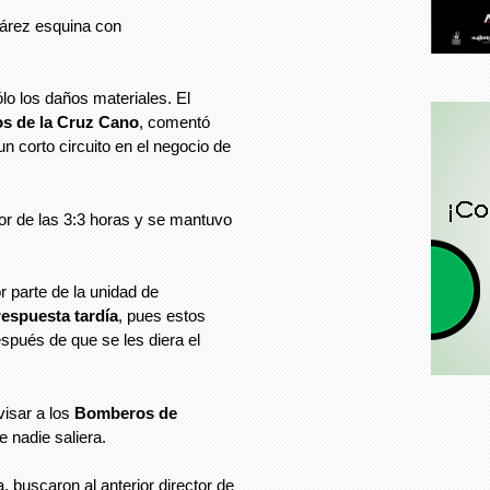
Juárez esquina con
ólo los daños materiales. El
os de la Cruz Cano
, comentó
un corto circuito en el negocio de
or de las 3:3 horas y se mantuvo
r parte de la unidad de
respuesta tardía
, pues estos
spués de que se les diera el
isar a los
Bomberos de
e nadie saliera.
, buscaron al anterior director de