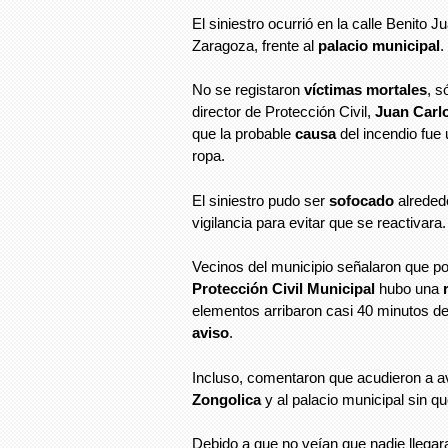
El siniestro ocurrió en la calle Benito 
Zaragoza, frente al
palacio municipal
.
No se registaron
víctimas mortales
, s
director de Protección Civil,
Juan Carl
que la probable
causa
del incendio fue 
ropa.
El siniestro pudo ser
sofocado
alreded
vigilancia para evitar que se reactivara.
Vecinos del municipio señalaron que po
Protección Civil Municipal
hubo una
elementos arribaron casi 40 minutos de
aviso
.
Incluso, comentaron que acudieron a av
Zongolica
y al palacio municipal sin qu
Debido a que no veían que nadie llegara