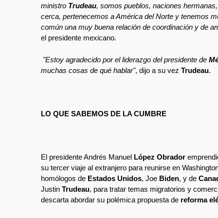
ministro
Trudeau
, somos pueblos, naciones hermanas
cerca, pertenecemos a América del Norte y tenemos 
común una muy buena relación de coordinación y de am
el presidente mexicano.
"Estoy agradecido por el liderazgo del presidente de
Mé
muchas cosas de qué hablar"
, dijo a su vez
Trudeau
.
LO QUE SABEMOS DE LA CUMBRE
El presidente Andrés Manuel
López Obrador
emprendió
su tercer viaje al extranjero para reunirse en Washingto
homólogos de
Estados Unidos
, Joe
Biden
, y de
Cana
Justin
Trudeau
, para tratar temas migratorios y comerci
descarta abordar su polémica propuesta de
reforma elé