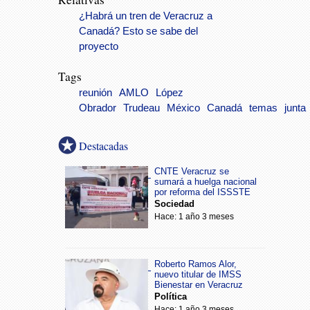
¿Habrá un tren de Veracruz a
Canadá? Esto se sabe del
proyecto
Tags
reunión
AMLO
López
Obrador
Trudeau
México
Canadá
temas
junta
Destacadas
CNTE Veracruz se
sumará a huelga nacional
por reforma del ISSSTE
Sociedad
Hace: 1 año 3 meses
Roberto Ramos Alor,
nuevo titular de IMSS
Bienestar en Veracruz
Política
Hace: 1 año 3 meses