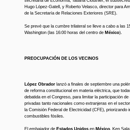
secretaria de Economía, Tatiana Clouthier; el subsecret
Hugo López-Gatell, y Roberto Velasco, director para Am
de la Secretaría de Relaciones Exteriores (SRE).
Se prevé que la cumbre trilateral se lleve a cabo a las 
Washington (las 16:00 horas del centro de
México
).
PREOCUPACIÓN DE LOS VECINOS
López Obrador
lanzó a finales de septiembre una pol
de reforma constitucional en materia eléctrica, que toda
debatida en el Congreso, para limitar la participación d
privadas tanto nacionales como extranjeras en el sector 
la Comisión Federal de Electricidad (CFE), priorizando i
combustibles fósiles.
El embajador de
Estados Unidos
en
México
, Ken Sala