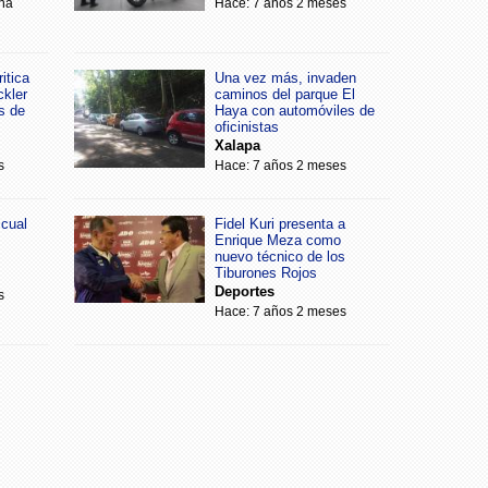
na
Hace: 7 años 2 meses
itica
Una vez más, invaden
ckler
caminos del parque El
s de
Haya con automóviles de
oficinistas
Xalapa
s
Hace: 7 años 2 meses
scual
Fidel Kuri presenta a
Enrique Meza como
nuevo técnico de los
Tiburones Rojos
Deportes
s
Hace: 7 años 2 meses