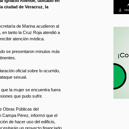
al Ignacio Allende, ubicado en
la ciudad de Veracruz, la
ecretaría de Marina acudieron al
 en tanto la Cruz Roja atendió a
 recibir atención médica.
tado se presentaron minutos más
tinentes.
ación oficial sobre lo ocurrido,
ataque sexual.
 que la mujer se encuentra fuera
esiones que pudo sufrir.
de Obras Públicas del
 Campa Pérez, informó que el
ión de hacer uso del edificio,
ecesitarán un proyecto financiado