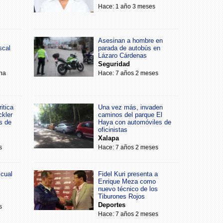
Hace: 1 año 3 meses
Asesinan a hombre en
scal
parada de autobús en
Lázaro Cárdenas
Seguridad
na
Hace: 7 años 2 meses
itica
Una vez más, invaden
ckler
caminos del parque El
s de
Haya con automóviles de
oficinistas
Xalapa
s
Hace: 7 años 2 meses
scual
Fidel Kuri presenta a
Enrique Meza como
nuevo técnico de los
Tiburones Rojos
Deportes
s
Hace: 7 años 2 meses