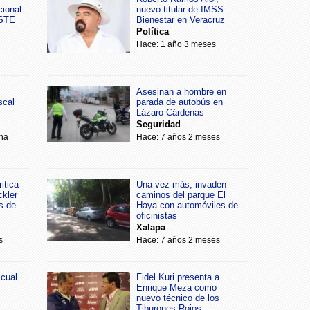
cional
nuevo titular de IMSS
SSTE
Bienestar en Veracruz
Política
Hace: 1 año 3 meses
Asesinan a hombre en
scal
parada de autobús en
Lázaro Cárdenas
Seguridad
na
Hace: 7 años 2 meses
itica
Una vez más, invaden
ckler
caminos del parque El
s de
Haya con automóviles de
oficinistas
Xalapa
s
Hace: 7 años 2 meses
scual
Fidel Kuri presenta a
Enrique Meza como
nuevo técnico de los
Tiburones Rojos