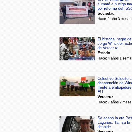
sumará a huelga na
por reforma del IS
Sociedad
Hace: 1 año 3 meses
El historial negro de
Jorge Winckler, exfi
de Veracruz
Estado
Hace: 4 años 1 sema
Colectivo Solecito cr
desatención de Win
frente a embajadore
EU
Veracruz
Hace: 7 años 2 mese
Se acabó la era Pa
Lagunes, Tamsa lo
despide
Veracruz