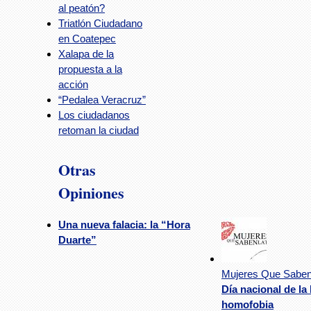
al peatón?
Triatlón Ciudadano
en Coatepec
Xalapa de la
propuesta a la
acción
“Pedalea Veracruz”
Los ciudadanos
retoman la ciudad
Otras
Opiniones
Una nueva falacia: la “Hora
Duarte”
Mujeres Que Saben
Día nacional de la 
homofobia