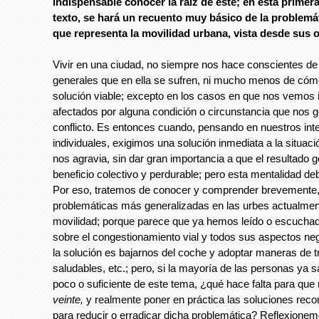
indispensable conocer la raíz de éste; en esta primera
texto, se hará un recuento muy básico de la problemát
que representa la movilidad urbana, vista desde sus 
Vivir en una ciudad, no siempre nos hace conscientes de
generales que en ella se sufren, ni mucho menos de cóm
solución viable; excepto en los casos en que nos vemos
afectados por alguna condición o circunstancia que nos 
conflicto. Es entonces cuando, pensando en nuestros int
individuales, exigimos una solución inmediata a la situac
nos agravia, sin dar gran importancia a que el resultado 
beneficio colectivo y perdurable; pero esta mentalidad de
Por eso, tratemos de conocer y comprender brevemente,
problemáticas más generalizadas en las urbes actualment
movilidad; porque parece que ya hemos leído o escuch
sobre el congestionamiento vial y todos sus aspectos neg
la solución es bajarnos del coche y adoptar maneras de 
saludables, etc.; pero, si la mayoría de las personas ya
poco o suficiente de este tema, ¿qué hace falta para que
veinte,
y realmente poner en práctica las soluciones re
para reducir o erradicar dicha problemática? Reflexionem