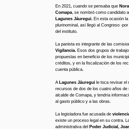
En 2021, cuando se pensaba que
Nora
Comapa
, se nombró como candidato 
Lagunes Jáuregui.
En esta ocasión la l
plurinominal, así llegó al Congreso -po
del instituto.
La panista es integrante de las comisi
Vigilancia.
Esos dos grupos de trabajo
propuestas en beneficio de los municip
créditos, y en la fiscalización de los r
cuenta pública.
A
Lagunes Jáuregui
le toca revisar el
recursos de dos de los cuatro años d
alcalde de Comapa, y tendría informació
al gasto público y a las obras.
La legisladora fue acusada de
violenci
existe un proceso legal en su contra. L
administrativa del
Poder Judicial, Joa