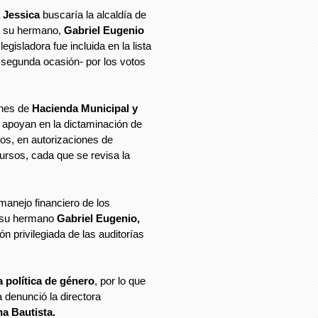
 Jessica
buscaría la alcaldía de
a su hermano,
Gabriel Eugenio
egisladora fue incluida en la lista
r segunda ocasión- por los votos
ones de
Hacienda Municipal y
 apoyan en la dictaminación de
ios, en autorizaciones de
ecursos, cada que se revisa la
 manejo financiero de los
e su hermano
Gabriel Eugenio,
n privilegiada de las auditorías
a
política
de género
, por lo que
a denunció la directora
na Bautista.