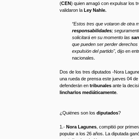
(
CEN
) quien amagó con expulsar los tr
validaron la
Ley Nahle.
“Estos tres que votaron de otra
responsabilidades
; seguramente
solicitará en su momento las
san
que pueden ser perder derechos p
expulsión del partido"
, dijo en en
nacionales.
Dos de los tres diputados -Nora Lagun
una rueda de prensa este jueves 04 de
defenderán en
tribunales
ante la decis
lincharlos mediáticamente
.
¿Quiénes son los
diputados
?
1.-
Nora Lagunes
, compitió por prime
popular a los 26 años. La diputada gan