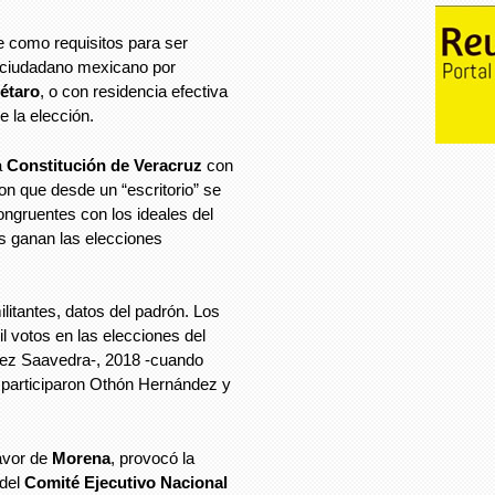
e como requisitos para ser
r ciudadano mexicano por
étaro
, o con residencia efectiva
 la elección.
a
Constitución de Veracruz
con
on que desde un “escritorio” se
ongruentes con los ideales del
es ganan las elecciones
ilitantes, datos del padrón. Los
l votos en las elecciones del
lez Saavedra-, 2018 -cuando
 participaron Othón Hernández y
favor de
Morena
, provocó la
del
Comité Ejecutivo Nacional