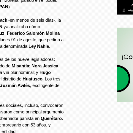
n Morena, partido en el poder,
PAN
).
track
-en menos de seis días-, la
AN
ya analizaba cómo
uz
,
Federico Salomón Molina
lunes 01 de agosto, que pediría a
 la denominada
Ley Nahle
.
es de los nueve legisladores:
ado de
Misantla
;
Nora Jessica
la vía plurinominal; y
Hugo
l distrito de
Huatusco
. Los tres
Guzmán Avilés
, exdirigente del
des sociales, incluso, convocaron
 usaron como principal argumento
gobernador panista en
Querétaro
.
 empresario con 53 años, y
 entidad.