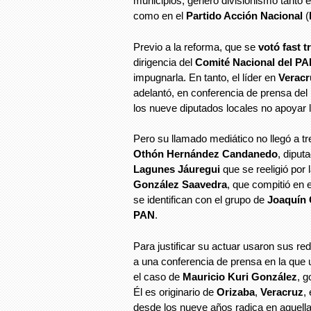
municipios, generó divisionismo tanto e
como en el
Partido Acción Nacional
(
Previo a la reforma, que se
votó fast 
dirigencia del
Comité Nacional del P
impugnarla. En tanto, el líder en
Veracr
adelantó, en conferencia de prensa del 
los nueve diputados locales no apoyar
Pero su llamado mediático no llegó a tr
Othón Hernández Candanedo
, diput
Lagunes Jáuregui
que se reeligió por 
González Saavedra
, que compitió en e
se identifican con el grupo de
Joaquín 
PAN
.
Para justificar su actuar usaron sus re
a una conferencia de prensa en la que
el caso de
Mauricio Kuri González
, 
Él es originario de
Orizaba
,
Veracruz
,
desde los nueve años radica en aquella