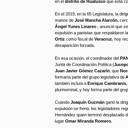
en el
distrito de Huatusco
que está c
En el 2019, en la 65 Legislatura, la diri
manos de
José Mancha Alarcón,
cerc
Ángel Yunes Linares
-, anunció que se
expulsión a panistas que respaldaron 
Ortiz
como fiscal de
Veracruz
, hoy re
desaparición forzada.
En esa ocasión, el coordinador del
PA
Junta de Coordinación Política (
Jucop
Juan Javier Gómez Cazarín
, que
Nor
formaría parte del grupo legislativo de
A
también incluía a
Enrique Cambranis,
plurinominal, y hoy forma parte del gru
Cuando
Joaquín Guzmán
ganó la diri
expulsión se frenó, los legisladores reg
Hernández quien terminó desplazado de
lugar
Omar Miranda Romero.