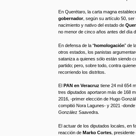
En Querétaro, la carta magna establec
gobernador
, según su artículo 50, se
nacimiento y nativo del estado de
Quer
no menor de cinco años antes del día de
En defensa de la “
homologación
” de l
otros estados, los panistas argumentar
sataniza a quienes sólo están siendo c
partido; pero, sobre todo, contra quien
recorriendo los distritos.
El
PAN en Veracruz
tiene 24 mil 654 m
tres diputados aportaron más de 168 mi
2016, -primer elección de Hugo Gonzá
compitió Nora Lagunes- y 2021 -donde
González Saavedra.
El actuar de los diputados locales, en 
reacción de
Marko Cortes
, presidente 