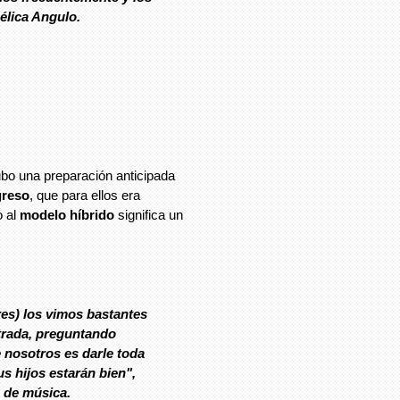
élica Angulo.
bo una preparación anticipada
greso
, que para ellos era
o al
modelo híbrido
significa un
res) los vimos bastantes
trada, preguntando
e nosotros es darle toda
s hijos estarán bien",
 de música.