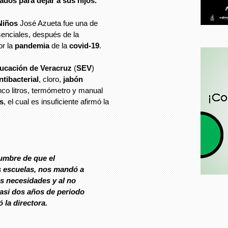
ados para dejar a sus hijos.
Niños
José Azueta fue una de
enciales, después de la
or la
pandemia
de la
covid-19
.
ducación de Veracruz
(
SEV
)
ntibacterial
, cloro,
jabón
nco litros, termómetro y manual
s
, el cual es insuficiente afirmó la
umbre de que el
s escuelas, nos mandó a
as necesidades y al no
casi dos años de periodo
 la directora.