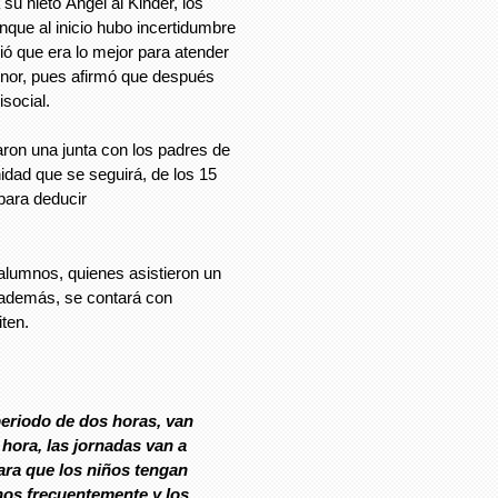
su nieto Ángel al Kinder, los
nque al inicio hubo incertidumbre
idió que era lo mejor para atender
nor, pues afirmó que después
isocial.
ron una junta con los padres de
nidad que se seguirá, de los 15
para deducir
2 alumnos, quienes asistieron un
e; además, se contará con
ten.
periodo de dos horas, van
 hora, las jornadas van a
ara que los niños tengan
nos frecuentemente y los