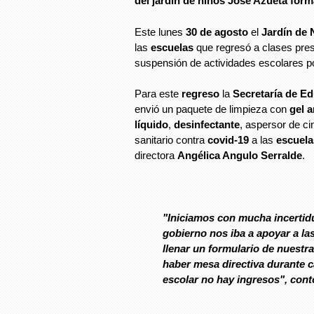
del jardín de niños José Azueta form
Este lunes
30 de agosto
el
Jardín de 
las
escuelas
que regresó a clases pres
suspensión de actividades escolares p
Para este
regreso
la
Secretaría de E
envió un paquete de limpieza con
gel a
líquido
,
desinfectante
, aspersor de ci
sanitario contra
covid-19
a las
escuela
directora
Angélica Angulo Serralde
.
"Iniciamos con mucha incertid
gobierno nos iba a apoyar a la
llenar un formulario de nuestr
haber mesa directiva durante 
escolar no hay ingresos", contó