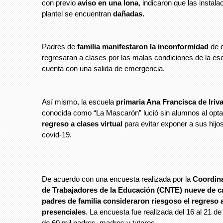
con previo
aviso en una lona
, indicaron que las instal
plantel se encuentran
dañadas.
Padres de
familia manifestaron la inconformidad
de q
regresaran a clases por las malas condiciones de la es
cuenta con una salida de emergencia.
Así mismo, la escuela
primaria Ana Francisca de Iriv
conocida como “La Mascarón” lució sin alumnos al optar
regreso a clases virtual
para evitar exponer a sus hijos
covid-19.
De acuerdo con una encuesta realizada por la
Coordin
de Trabajadores de la Educación (CNTE) nueve de c
padres de familia consideraron riesgoso el regreso 
presenciales
. La encuesta fue realizada del 16 al 21 d
de 60 mil padres, madres y tutores.