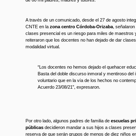
A través de un comunicado, desde el 27 de agosto integ
CNTE en la
zona centro Córdoba-Orizaba
, señalaron
clases presencial es un riesgo para miles de maestros 
reiteraron que los docentes no han dejado de dar clases,
modalidad virtual.
“Los docentes no hemos dejado el quehacer educ
Basta del doble discurso inmoral y mentiroso del i
voluntario que en la vía de los hechos no contemp
Acuerdo 23/08/21”, expresaron.
Por otro lado, algunos padres de familia de
escuelas pr
públicas
decidieron mandar a sus hijos a clases presen
reserva de que serán grupos de menos de diez niños en