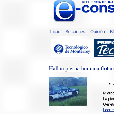
Inicio
Secciones
Opinión
B
Hallan pierna humana flotand
Miérco
La pie
Genéti
Leer 