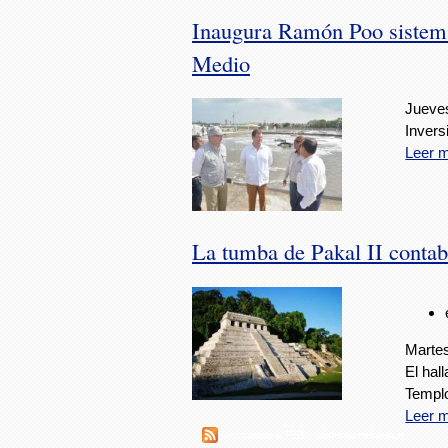
Inaugura Ramón Poo sistema 
Medio
Jueves
Invers
Leer 
La tumba de Pakal II contab
Martes
El hal
Templo
Leer 
Suscribirse a RSS - sistema hidráulico