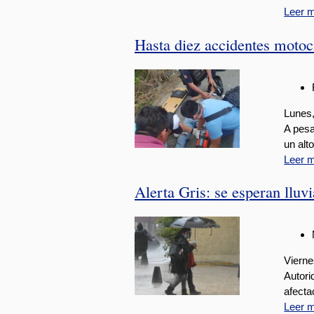
Leer 
Hasta diez accidentes motoc
Lunes,
A pesa
un alt
Leer 
Alerta Gris: se esperan lluv
Vierne
Autori
afecta
Leer 