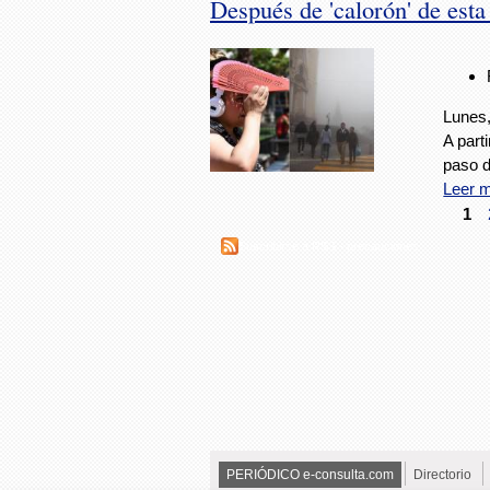
Después de 'calorón' de esta
Lunes,
A part
paso d
Leer 
1
Suscribirse a RSS - precauciones
PERIÓDICO e-consulta.com
Directorio