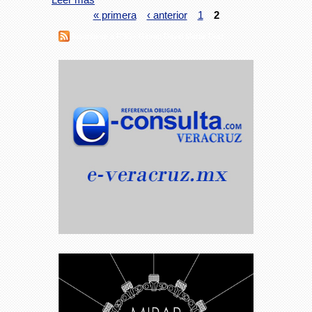
« primera
‹ anterior
1
2
Suscribirse a RSS - Gibran David Martiz Díaz