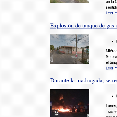
en la 
sentid
Leer 
Explosión de tanque de gas e
Miérco
Se pre
el tan
Leer 
Durante la madrugada, se re
Lunes,
Tras e