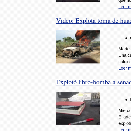
que no
Leer 
Video: Explota toma de hua
Martes
Una ca
calcin
Leer 
Explotó libro-bomba a senad
Miérco
El art
explo
Leer 