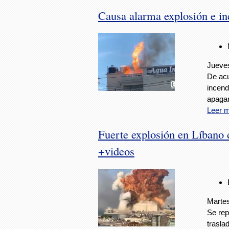
Causa alarma explosión e in
Jueves
De acu
incend
apagar
Leer 
Fuerte explosión en Líbano 
+videos
Martes
Se rep
trasla