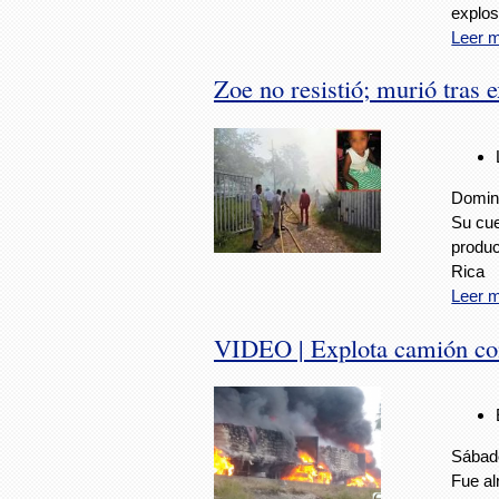
explos
Leer 
Zoe no resistió; murió tras 
Doming
Su cue
produc
Rica
Leer 
VIDEO | Explota camión co
Sábado
Fue al