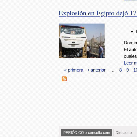
Explosión en Egipto dejó 17
Doming
El aut
cuales
Leer 
« primera
‹ anterior
…
8
9
1
Suscribirse a RSS - explosión
PERIÓDICO e-consulta.com
Directorio