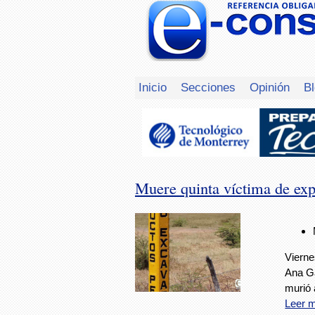
Inicio
Secciones
Opinión
B
Muere quinta víctima de ex
Vierne
Ana Ga
murió 
Leer 