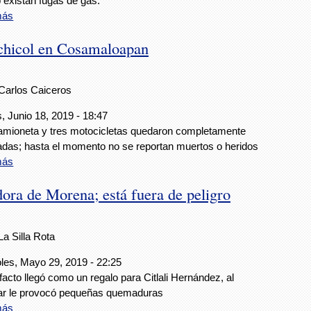
 existan fugas de gas.
más
chicol en Cosamaloapan
Carlos Caiceros
, Junio 18, 2019 - 18:47
mioneta y tres motocicletas quedaron completamente
adas; hasta el momento no se reportan muertos o heridos
más
ora de Morena; está fuera de peligro
La Silla Rota
les, Mayo 29, 2019 - 22:25
efacto llegó como un regalo para Citlali Hernández, al
tar le provocó pequeñas quemaduras
más