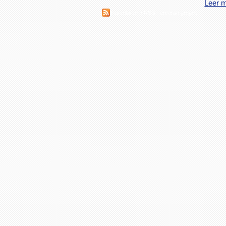
Leer 
Suscribirse a RSS - crearán grupos