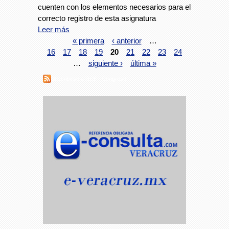
cuenten con los elementos necesarios para el
correcto registro de esta asignatura
Leer más
« primera
‹ anterior
…
16
17
18
19
20
21
22
23
24
…
siguiente ›
última »
Suscribirse a RSS - Congreso